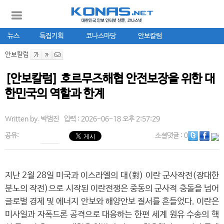
뉴스
특집기획
코나스마당
안보칼럼
안보칼럼
[안보칼럼] 호르무즈해협 안전보장을 위한 대
한민국의 역할과 한계
Written by.
박범진
입력 : 2026-06-18 오후 2:57:29
공유:
소셜댓글
: 0
지난 2월 28일 미국과 이스라엘의 대(對) 이란 군사작전(장대한
분노의 작전)으로 시작된 이란전쟁은 중동의 군사적 충돌을 넘어
글로벌 경제 및 에너지 안보와 해양안보 질서를 흔들었다. 이란은
미사일과 자폭드론 공격으로 대응하는 한편 세계 원유 수송의 핵