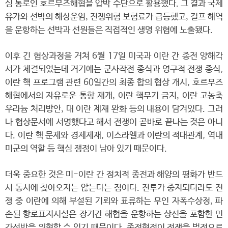
심 통로인 호르무즈해협을 압박 수단으로 활용했다. 그 결과 국제
유가와 선박의 해상운임, 전쟁위험 보험료가 급등했고, 걸프 해역
을 운항하는 선박과 선원들은 직접적인 생명 위협에 노출됐다.
이후 긴 협상과정을 거쳐 6월 17일 미국과 이란 간 종전 양해각
서가 체결되었는데 거기에는 군사작전 종식과 영구적 전쟁 종식,
이란 핵 프로그램 관련 60일간의 최종 합의 협상 개시, 호르무즈
해협에서의 자유로운 통항 재개, 이란 핵무기 금지, 이란 고농축
우라늄 처리방안, 대 이란 제재 완화 등의 내용이 담겨있다. 그러
나 협상문서에 서명했다고 해서 전쟁이 곧바로 끝나는 것은 아니
다. 이란 핵 문제와 경제제재, 이스라엘과 이란의 적대관계, 역내
미군의 역할 등 핵심 쟁점이 남아 있기 때문이다.
더욱 중요한 것은 미-이란 간 정치적 종전과 해양의 평화가 반드
시 동시에 찾아오지는 않는다는 점이다. 전투가 중지되더라도 전
쟁 중 이란에 의해 부설된 기뢰와 표류하는 무인 자폭수상정, 파
손된 항로표지시설은 장기간 해협을 운항하는 상선을 포함한 민
간선박을 위협할 수 있기 때문이다. 종전협정이 전쟁을 법적으로