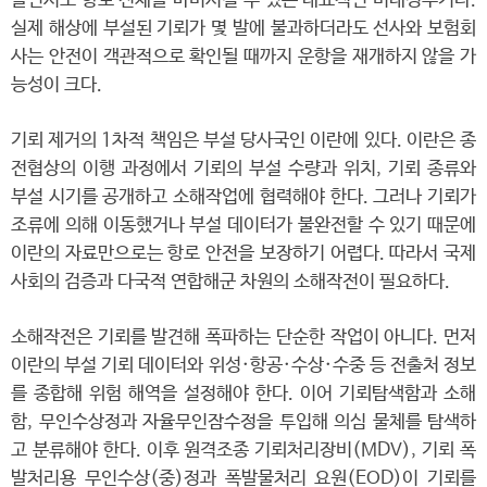
들면서도 항로 전체를 마비시킬 수 있는 대표적인 비대칭무기다.
실제 해상에 부설된 기뢰가 몇 발에 불과하더라도 선사와 보험회
사는 안전이 객관적으로 확인될 때까지 운항을 재개하지 않을 가
능성이 크다.
기뢰 제거의 1차적 책임은 부설 당사국인 이란에 있다. 이란은 종
전협상의 이행 과정에서 기뢰의 부설 수량과 위치, 기뢰 종류와
부설 시기를 공개하고 소해작업에 협력해야 한다. 그러나 기뢰가
조류에 의해 이동했거나 부설 데이터가 불완전할 수 있기 때문에
이란의 자료만으로는 항로 안전을 보장하기 어렵다. 따라서 국제
사회의 검증과 다국적 연합해군 차원의 소해작전이 필요하다.
소해작전은 기뢰를 발견해 폭파하는 단순한 작업이 아니다. 먼저
이란의 부설 기뢰 데이터와 위성·항공·수상·수중 등 전출처 정보
를 종합해 위험 해역을 설정해야 한다. 이어 기뢰탐색함과 소해
함, 무인수상정과 자율무인잠수정을 투입해 의심 물체를 탐색하
고 분류해야 한다. 이후 원격조종 기뢰처리장비(MDV), 기뢰 폭
발처리용 무인수상(중)정과 폭발물처리 요원(EOD)이 기뢰를