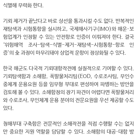
식별해 무력화 한다.
기뢰 제거가 끝났다고 바로 상선을 통과시킬 수도 없다. 반복적인
재탐색과 시험통항을 실시하고, 국제해사기구(IMO)와 해운·보
험업계가 인정할 수 있는 안전항로 인증이 이뤄져야 한다. 결국
‘위험해역 조사-탐색-식별-제거-재탐색-시험통항-항로 인
증’의 全 과정이 마무리돼야 상업적 운항이 정상화될 수 있다.
한국 해군도 다국적 기뢰대항작전에 실질적으로 기여할 수 있다.
기뢰탐색함과 소해함, 폭발물처리팀(EOD, 수로조사팀, 무인수
중체계 운용요원 등을 임무형 부대로 편성하여 파병하는 방안을
검토해 볼 수 있다. 소해함정의 장기 파견이 어렵다면 폭발물처리
와 수로조사, 무인체계 운용 분야의 전문요원을 우선 제공할 수도
있다.
청해부대 구축함은 전문적인 소해작전을 직접 수행할 수는 없지
만 중요한 지원 역할을 담당할 수 있다. 소해함의 대공·대함 방