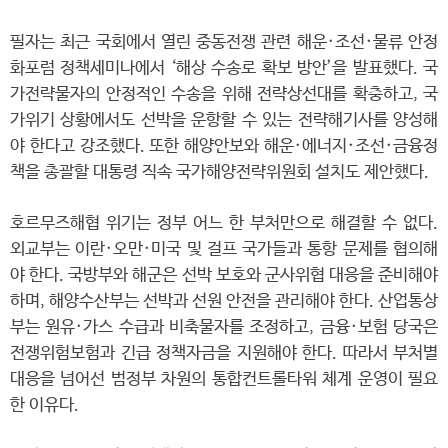
필자는 최근 국회에서 열린 중동전쟁 관련 해운·조선·물류 안정
화포럼 정책세미나에서 ‘해상 수송로 확보 방안’을 발표했다. 국
가전략물자의 안정적인 수송을 위해 전략상선대를 확충하고, 국
가위기 상황에서도 선박을 운항할 수 있는 전략해기사를 양성해
야 한다고 강조했다. 또한 해양안보와 해운·에너지·조선·금융정
책을 총괄할 대통령 직속 국가해양전략위원회 설치도 제안했다.
호르무즈해협 위기는 정부 어느 한 부처만으로 해결할 수 없다.
외교부는 이란·오만·미국 및 걸프 국가들과 통항 문제를 협의해
야 한다. 국방부와 해군은 선박 보호와 군사위협 대응을 준비해야
하며, 해양수산부는 선박과 선원 안전을 관리해야 한다. 산업통상
부는 원유·가스 수급과 비축물자를 조정하고, 금융·보험 당국은
전쟁위험보험과 긴급 정책자금을 지원해야 한다. 따라서 부처별
대응을 넘어선 범정부 차원의 통합컨트롤타워 체계 운영이 필요
한 이유다.