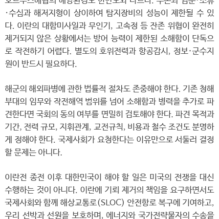
호르무즈해협의 해양환경도 한반도와 다르다. 수온과 염분·조류
·수심과 해저지형이 상이하여 탐지장비의 성능이 제한될 수 있
다. 이란의 대함미사일과 무인기, 고속정 등 잔존 위협이 완전히
제거되지 않은 상황에서는 방어 능력이 제한된 소해함이 단독으
로 작전하기 어렵다. 별도의 호위전력과 항공감시, 정보·군수지
원이 반드시 필요하다.
해군의 해외파병에 관한 법률적 절차도 존중해야 한다. 기존 청해
부대의 임무와 작전해역 범위를 넘어 소해함과 병력을 추가로 파
견한다면 국회의 동의 여부를 면밀히 검토해야 한다. 파견 목적과
기간, 전력 규모, 지휘관계, 교전규칙, 비용과 철수 조건도 분명하
게 정해야 한다. 국제사회가 요청한다는 이유만으로 서둘러 결정
할 문제는 아니다.
이란전 종전 이후 대한민국이 해야 할 일은 미국의 전쟁을 대신
수행하는 것이 아니다. 이란에 기뢰 제거의 책임을 요구하면서도
국제사회와 함께 해상교통로(SLOC) 안전항로 복구에 기여하고,
우리 선박과 선원을 보호하며, 에너지와 국가전략물자의 수송을