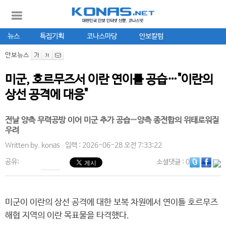
뉴스
특집기획
코나스마당
안보칼럼
안보뉴스
미군, 호르무즈서 이란 연이틀 공습…"이란의
상선 공격에 대응"
전날 양측 무력공방 이어 미군 추가 공습…양측 종전합의 위태로워질
우려
Written by.
konas
입력 : 2026-06-28 오전 7:33:22
공유:
소셜댓글
: 0
미군이 이란의 상선 공격에 대한 보복 차원에서 연이틀 호르무즈
해협 지역의 이란 목표물을 타격했다.