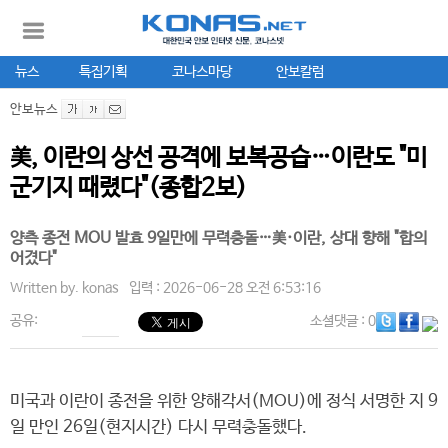
뉴스
특집기획
코나스마당
안보칼럼
안보뉴스
美, 이란의 상선 공격에 보복공습…이란도 "미
군기지 때렸다"(종합2보)
양측 종전 MOU 발효 9일만에 무력충돌…美·이란, 상대 향해 "합의
어겼다"
Written by.
konas
입력 : 2026-06-28 오전 6:53:16
공유:
소셜댓글
: 0
미국과 이란이 종전을 위한 양해각서(MOU)에 정식 서명한 지 9
일 만인 26일(현지시간) 다시 무력충돌했다.