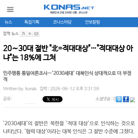
뉴스
특집기획
코나스마당
안보칼럼
깜짝 뉴스
20∼30대 절반 "北=적대대상"…"적대대상 아
냐"는 18%에 그쳐
민주평통 통일여론조사…'2030세대' 대북인식 상대적으로 더 부정
적
Written by.
konas
입력 : 2026-06-12 오후 3:31:59
공유:
소셜댓글
: 0
'2030세대'의 절반은 북한을 '적대 대상'으로 인식하는 것으로
나타났다. '협력 대상'이라는 대북 인식은 그 절반 수준에 그쳤다.