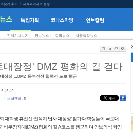
겨찾기 추가
시작페이지로 설정
전체기사보기
l
안보뉴스
l
깜짝뉴스
l
시끌벅적뉴스
2
토대장정’ DMZ 평화의 길 걷다
대장정....DMZ 동부전선 철책선 도보 행군
 6:45:49
소셜댓글
: 0
회 대학생 휴전선·전적지 답사 대장정' 참가 대학생들이 국토대
성군 비무장지대(DMZ) 평화의 길 A코스를 행군하며 안보의식 함양