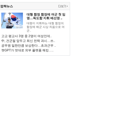
깜짝뉴스
대형 함정 함장에 여군 첫 임
명…독도함 지휘 배선영 ..
대령이 지휘하는 대형 함정의
함장에 해군 사상 처음으로 여
군..
고교 평교사 3명 중 2명이 여성인데..
中, 건군절 앞두고 최신 전력 과시…쓰..
공무원 일한만큼 보상한다…초과근무 ..
챗GPT가 멋대로 외부 플랫폼 해킹…..