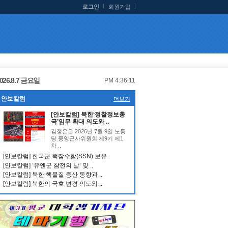
로그인
회원가입
026.8.7 금요일
PM 4:36:12
안보칼럼
더보기
[안보칼럼] 북한‘정찰정보총
국’임무 확대 의도와 ..
김정은은 2026년 7월 9일 노동
당 중앙군사위원회 제9기 제1
차 ..
[안보칼럼] 한국군 핵잠수함(SSN) 보유..
[안보칼럼] ‘유엔군 참전의 날’ 및 ..
[안보칼럼] 북한 핵물질 증산 동향과 ..
[안보칼럼] 북한의 국호 변경 의도와 ..