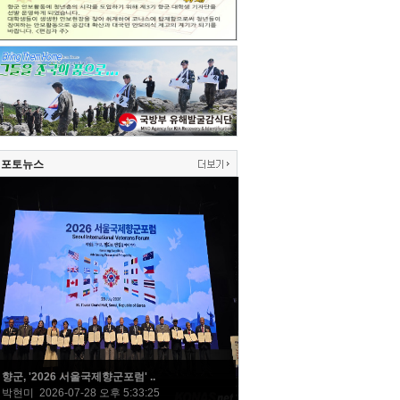
포토뉴스
향군, '2026 서울국제향군포럼' ..
박현미 2026-07-28 오후 5:33:25