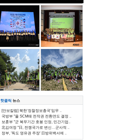
핫클릭
뉴스
[안보칼럼] 북한‘정찰정보총국’임무 ..
국방부 "올 SCM때 전작권 전환연도 결정 ..
보훈부 "군 복무기간 호봉 인정, 민간기업..
北김여정 "日, 전쟁국가로 변신…군사적 ..
정부, '독도 영유권 주장' 日방위백서에 ..