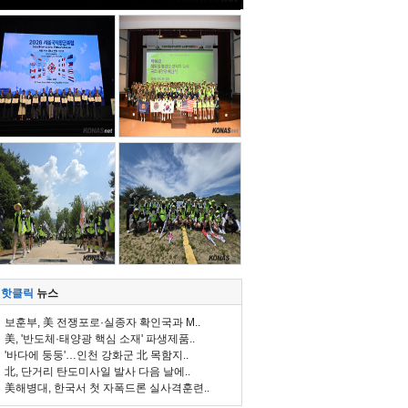
핫클릭
뉴스
보훈부, 美 전쟁포로·실종자 확인국과 M..
美, '반도체·태양광 핵심 소재' 파생제품..
'바다에 둥둥'…인천 강화군 北 목함지..
北, 단거리 탄도미사일 발사 다음 날에..
美해병대, 한국서 첫 자폭드론 실사격훈련..