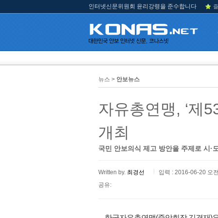
인터넷신문위원회 윤리강령을 준수합니다
즐
뉴스 >
안보뉴스
자유총연맹, ‘제5
개최
국민 안보의식 제고 방안을 주제로 시·도,
Written by.
최경선
입력 : 2016-06-20 오전
공유:
한국자유총연맹(중앙회장 김경재)은 