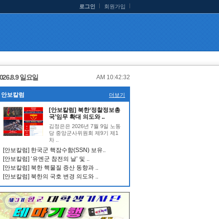
로그인
회원가입
026.8.9 일요일
AM 10:42:33
안보칼럼
더보기
[안보칼럼] 북한‘정찰정보총
국’임무 확대 의도와 ..
김정은은 2026년 7월 9일 노동
당 중앙군사위원회 제9기 제1
차 ..
[안보칼럼] 한국군 핵잠수함(SSN) 보유..
[안보칼럼] ‘유엔군 참전의 날’ 및 ..
[안보칼럼] 북한 핵물질 증산 동향과 ..
[안보칼럼] 북한의 국호 변경 의도와 ..