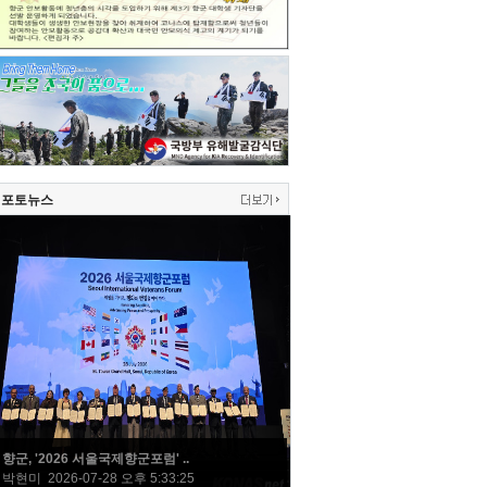
포토뉴스
향군, '2026 서울국제향군포럼' ..
박현미 2026-07-28 오후 5:33:25