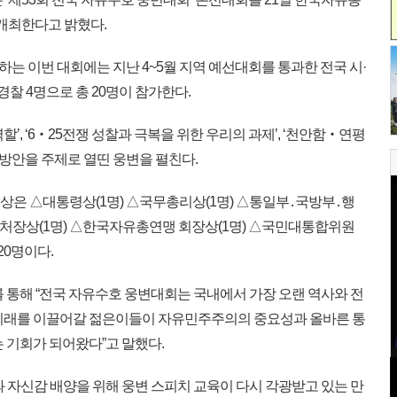
 개최한다고 밝혔다.
 이번 대회에는 지난 4~5월 지역 예선대회를 통과한 전국 시·
․경찰 4명으로 총 20명이 참가한다.
, ‘6‧25전쟁 성찰과 극복을 위한 우리의 과제’, ‘천안함‧연평
 방안을 주제로 열띤 웅변을 펼친다.
상은 △대통령상(1명) △국무총리상(1명) △통일부․국방부․행
훈처장상(1명) △한국자유총연맹 회장상(1명) △국민대통합위원
20명이다.
 통해 “전국 자유수호 웅변대회는 국내에서 가장 오랜 역사와 전
 미래를 이끌어갈 젊은이들이 자유민주주의의 중요성과 올바른 통
 기회가 되어왔다”고 말했다.
 자신감 배양을 위해 웅변 스피치 교육이 다시 각광받고 있는 만