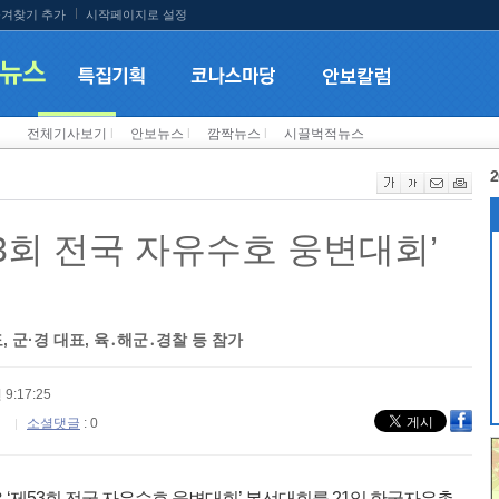
겨찾기 추가
시작페이지로 설정
전체기사보기
l
안보뉴스
l
깜짝뉴스
l
시끌벅적뉴스
2
3회 전국 자유수호 웅변대회’
 군·경 대표, 육․해군․경찰 등 참가
 9:17:25
소셜댓글
: 0
‘제53회 전국 자유수호 웅변대회’ 본선대회를 21일 한국자유총