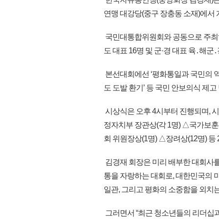
연맹 대강당(중구 장충동 소재)에서
국민대통합위원회와 공동으로 주최하는
도 대표 16명 및 군·경 대표 육․해군
본선대회에선 ‘평화통일과 국민의 역할’
도 도발 환기’ 등 국민 안보의식 제고
시상식은 오후 4시부터 진행되며, 시
정자치부 장관상(각 1명) △국가보
회 위원장상(1명) △장려상(12명) 등 
김경재 회장은 미리 배부한 대회사를
통을 자랑하는 대회로, 대한민국의
일관, 그리고 평화의 소중함을 외치는
그러면서 “최근 청소년들의 리더십과