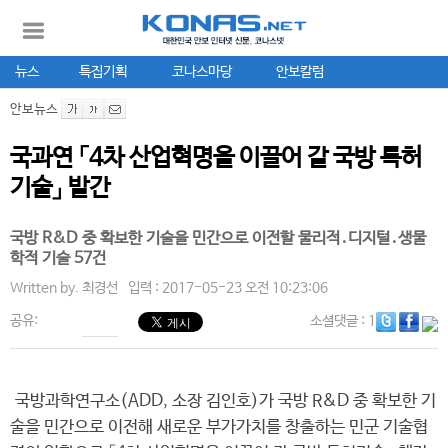
뉴스
특집기획
코나스마당
안보칼럼
안보뉴스
국과연 「4차 산업혁명을 이끌어 갈 국방 특허
기술」 발간
국방 R&D 중 확보한 기술을 민간으로 이전할 물리적․디지털․생물
학적 기술 57건
Written by.
최경선
입력 : 2017-05-23 오전 10:23:06
공유:
소셜댓글
: 1
국방과학연구소(ADD, 소장 김인호)가 국방 R&D 중 확보한 기
술을 민간으로 이전해 새로운 부가가치를 창출하는 민군 기술협