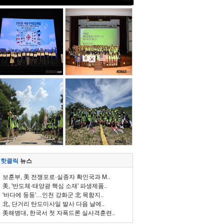
핫클릭
뉴스
보훈부, 美 전쟁포로·실종자 확인국과 M..
美, '반도체·태양광 핵심 소재' 파생제품..
'바다에 둥둥'…인천 강화군 北 목함지..
北, 단거리 탄도미사일 발사 다음 날에..
美해병대, 한국서 첫 자폭드론 실사격훈련..