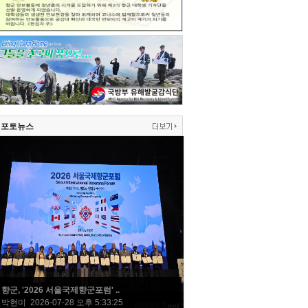
포토뉴스
향군, '2026 서울국제향군포럼' ..
박현미 2026-07-28 오후 5:33:25