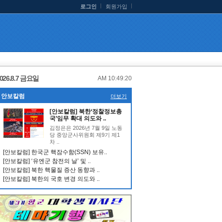
로그인
회원가입
026.8.7 금요일
AM 10:49:20
안보칼럼
더보기
[안보칼럼] 북한‘정찰정보총
국’임무 확대 의도와 ..
김정은은 2026년 7월 9일 노동
당 중앙군사위원회 제9기 제1
차 ..
[안보칼럼] 한국군 핵잠수함(SSN) 보유..
[안보칼럼] ‘유엔군 참전의 날’ 및 ..
[안보칼럼] 북한 핵물질 증산 동향과 ..
[안보칼럼] 북한의 국호 변경 의도와 ..