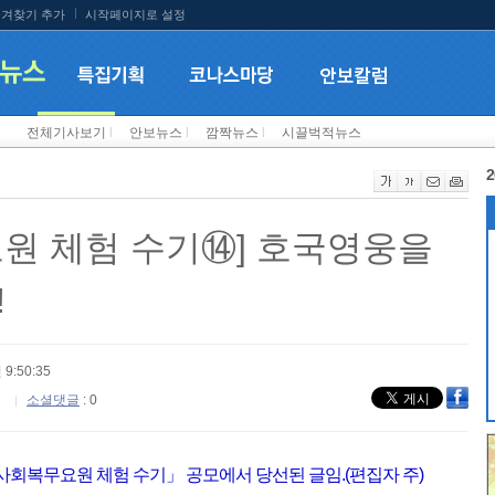
겨찾기 추가
시작페이지로 설정
전체기사보기
l
안보뉴스
l
깜짝뉴스
l
시끌벅적뉴스
2
요원 체험 수기⑭] 호국영웅을
!
 9:50:35
소셜댓글
: 0
 사회복무요원 체험 수기」 공모에서 당선된 글임.(편집자 주)