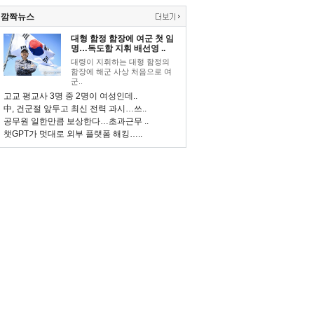
깜짝뉴스
대형 함정 함장에 여군 첫 임
명…독도함 지휘 배선영 ..
대령이 지휘하는 대형 함정의
함장에 해군 사상 처음으로 여
군..
고교 평교사 3명 중 2명이 여성인데..
中, 건군절 앞두고 최신 전력 과시…쓰..
공무원 일한만큼 보상한다…초과근무 ..
챗GPT가 멋대로 외부 플랫폼 해킹…..