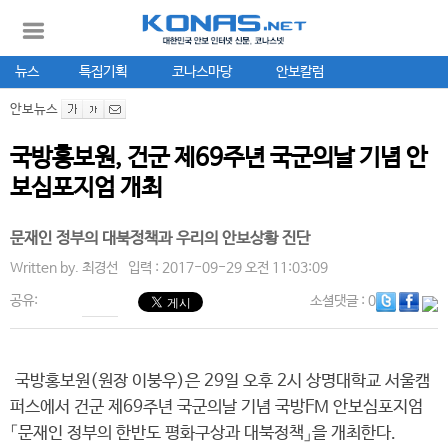
뉴스
특집기획
코나스마당
안보칼럼
안보뉴스
국방홍보원, 건군 제69주년 국군의날 기념 안
보심포지엄 개최
문재인 정부의 대북정책과 우리의 안보상황 진단
Written by.
최경선
입력 : 2017-09-29 오전 11:03:09
공유:
소셜댓글
: 0
국방홍보원(원장 이붕우)은 29일 오후 2시 상명대학교 서울캠
퍼스에서 건군 제69주년 국군의날 기념 국방FM 안보심포지엄
「문재인 정부의 한반도 평화구상과 대북정책」을 개최한다.