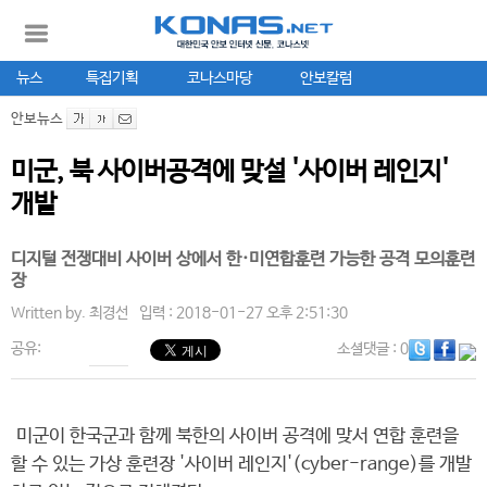
뉴스
특집기획
코나스마당
안보칼럼
안보뉴스
미군, 북 사이버공격에 맞설 '사이버 레인지'
개발
디지털 전쟁대비 사이버 상에서 한·미연합훈련 가능한 공격 모의훈련
장
Written by.
최경선
입력 : 2018-01-27 오후 2:51:30
공유:
소셜댓글
: 0
미군이 한국군과 함께 북한의 사이버 공격에 맞서 연합 훈련을
할 수 있는 가상 훈련장 '사이버 레인지'(cyber-range)를 개발