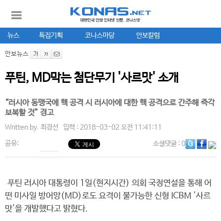
뉴스
특집기획
코나스마당
안보칼럼
안보뉴스
푸틴, MD막는 첨단무기 '사르맛' 소개
“러시아 동맹국에 핵 공격 시 러시아에 대한 핵 공격으로 간주해 즉각
보복할 것” 경고
Written by.
최경선
입력 : 2018-03-02 오전 11:41:11
공유:
소셜댓글
: 0
푸틴 러시아 대통령이 1일(현지시간) 의회 국정연설을 통해 어
떤 미사일 방어망(MD)로도 요격이 불가능한 신형 ICBM '사르
맛'을 개발했다고 밝혔다.