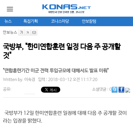
뉴스
특집기획
코나스마당
안보칼럼
안보뉴스
국방부, "한미연합훈련 일정 다음 주 공개할
것"
"연합훈련기간 미군 전력 투입규모에 대해서도 발표 미뤄"
Written by.
이숙경
입력 : 2018-03-12 오전 11:17:20
공유:
소셜댓글
: 0
국방부가 12일 한미연합훈련 일정에 대해 다음 주 공개할 것이
라는 입장을 밝혔다.