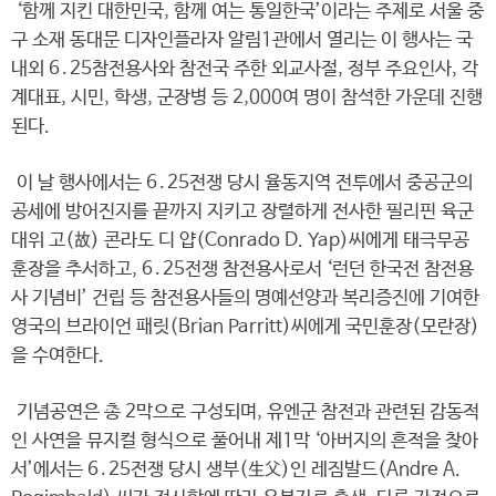
‘함께 지킨 대한민국, 함께 여는 통일한국’이라는 주제로 서울 중
구 소재 동대문 디자인플라자 알림1관에서 열리는 이 행사는 국
내외 6․25참전용사와 참전국 주한 외교사절, 정부 주요인사, 각
계대표, 시민, 학생, 군장병 등 2,000여 명이 참석한 가운데 진행
된다.
이 날 행사에서는 6․25전쟁 당시 율동지역 전투에서 중공군의
공세에 방어진지를 끝까지 지키고 장렬하게 전사한 필리핀 육군
대위 고(故) 콘라도 디 얍(Conrado D. Yap)씨에게 태극무공
훈장을 추서하고, 6․25전쟁 참전용사로서 ‘런던 한국전 참전용
사 기념비’ 건립 등 참전용사들의 명예선양과 복리증진에 기여한
영국의 브라이언 패릿(Brian Parritt)씨에게 국민훈장(모란장)
을 수여한다.
기념공연은 총 2막으로 구성되며, 유엔군 참전과 관련된 감동적
인 사연을 뮤지컬 형식으로 풀어내 제1막 ‘아버지의 흔적을 찾아
서’에서는 6․25전쟁 당시 생부(生父)인 레짐발드(Andre A.