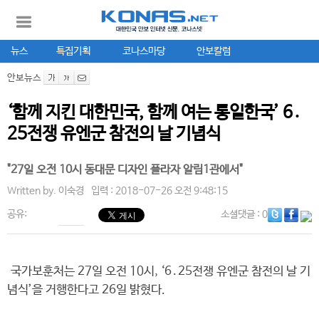
뉴스
특집기획
코나스마당
안보칼럼
안보뉴스
‘함께 지킨 대한민국, 함께 여는 통일한국’ 6․
25전쟁 유엔군 참전의 날 기념식
"27일 오전 10시 동대문 디자인 플라자 알림1관에서"
Written by.
이숙경
입력 : 2018-07-26 오전 9:48:15
공유:
소셜댓글
: 0
국가보훈처는 27일 오전 10시, ‘6․25전쟁 유엔군 참전의 날 기
념식’을 거행한다고 26일 밝혔다.