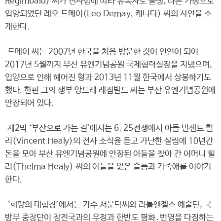
Regimbald) 씨가 전사함에 따라 유복자로 출생, 다른 가정으로
입양되었던 레오 드메이(Leo Demay, 캐나다) 씨의 사연을 소
개한다.
드메이 씨는 2007년 한국을 처음 방문한 것이 인연이 되어
2017년 5월까지 부산 유엔기념공원 국제협력실장을 지냈으며,
입양으로 인해 헤어진 형과 2013년 11월 한국에서 상봉하기도
했다. 한편 그의 생부 앙드레 레짐발드 씨는 부산 유엔기념공원에
안장되어 있다.
제2막 ‘부산으로 가는 길’에서는 6․25전쟁에서 아들 빈센트 힐
리(Vincent Healy)의 전사 소식을 듣고 가난한 살림에 10년간
돈을 모아 부산 유엔기념공원에 안장된 아들을 찾아 간 어머니 힐
리(Thelma Healy) 씨의 아들을 잃은 슬픔과 가족애를 이야기
한다.
‘희망의 대합창’에서는 가수 서문탁씨와 리틀엔젤스 예술단, 국
방부 중창단이 참전국과의 우정과 한반도 평화․번영을 다짐하는