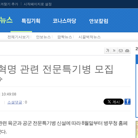
겨찾기 추가
시작페이지로 설정
전체기사보기
l
안보뉴스
l
깜짝뉴스
l
시끌벅적뉴스
2
업혁명 관련 전문특기병 모집
수
 10:49:08
소셜댓글
: 0
관련 육군과 공군 전문특기병 신설에 따라 8월말부터 병무청 홈페
다.