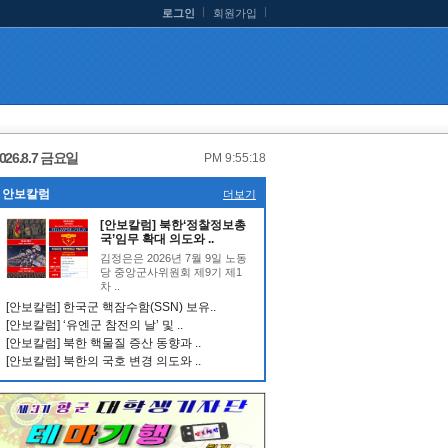
로그인
회원가입
026.8.7 금요일
PM 9:55:18
안보칼럼
더보기
[안보칼럼] 북한‘정찰정보총
국’임무 확대 의도와 ..
김정은은 2026년 7월 9일 노동
당 중앙군사위원회 제9기 제1
차 ..
[안보칼럼] 한국군 핵잠수함(SSN) 보유..
[안보칼럼] ‘유엔군 참전의 날’ 및 ..
[안보칼럼] 북한 핵물질 증산 동향과 ..
[안보칼럼] 북한의 국호 변경 의도와 ..