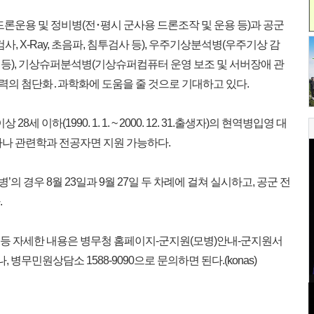
론운용 및 정비병(전･평시 군사용 드론조작 및 운용 등)과 공군
, X-Ray, 초음파, 침투검사 등), 우주기상분석병(우주기상 감
 등), 기상슈퍼분석병(기상슈퍼컴퓨터 운영 보조 및 서버장애 관
 전력의 첨단화․과학화에 도움을 줄 것으로 기대하고 있다.
 이하(1990. 1. 1. ~ 2000. 12. 31.출생자)의 현역병입영 대
나 관련학과 전공자면 지원 가능하다.
의 경우 8월 23일과 9월 27일 두 차례에 걸쳐 실시하고, 공군 전
.
 등 자세한 내용은 병무청 홈페이지-군지원(모병)안내-군지원서
병무민원상담소 1588-9090으로 문의하면 된다.(konas)