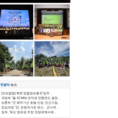
핫클릭
뉴스
[안보칼럼] 북한‘정찰정보총국’임무 ..
국방부 "올 SCM때 전작권 전환연도 결정 ..
보훈부 "군 복무기간 호봉 인정, 민간기업..
北김여정 "日, 전쟁국가로 변신…군사적 ..
정부, '독도 영유권 주장' 日방위백서에 ..