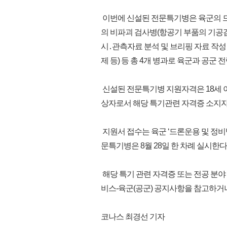
이번에 신설된 전문특기병은 육군의 드
의 비파괴 검사병(항공기 부품의 기공검사
시․관측자료 분석 및 브리핑 자료 작성
제 등) 등 총 4개 병과로 육군과 공군
신설된 전문특기병 지원자격은 18세 이상 28세
상자로서 해당 특기관련 자격증 소지자
지원서 접수는 육군 ‘드론운용 및 정비병’
문특기병은 8월 28일 한 차례 실시한다
해당 특기 관련 자격증 또는 전공 분야
비스-육군(공군) 공지사항을 참고하거나, 
코나스 최경선 기자