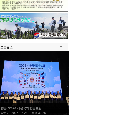
포토뉴스
향군, '2026 서울국제향군포럼' ..
박현미 2026-07-28 오후 5:33:25