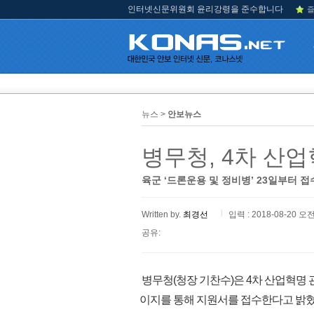
인터넷신문위원회 윤리강령을 준수합니다
즐
뉴스 >
안보뉴스
병무청, 4차 산
육군 ‘드론운용 및 정비병’ 23일부터 접
Written by.
최경선
입력 : 2018-08-20 오전
공유:
병무청(청장 기찬수)은 4차 산업혁명 
이지를 통해 지원서를 접수한다고 밝혔