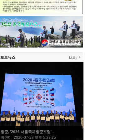
포토뉴스
향군, '2026 서울국제향군포럼' ..
박현미 2026-07-28 오후 5:33:25