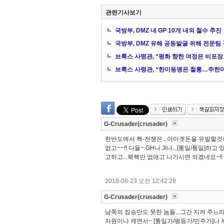
관련기사보기
국방부, DMZ 내 GP 10개 내외 철수 추진
국방부, DMZ 유해 공동발굴 위해 전문팀
브룩스 사령관, “평화 향한 여정은 비포
브룩스 사령관, “한미동맹은 철통…주한미
G-Crusader(crusader)
한반도에서 핵-전쟁은...아마겟돈을 유발할것이니
없고~~!! 다들~ GH나 JI나...[통일/통일]하
고하고...북핵만 없애고 나가시면 되겠네요~!
2018-08-23 오전 12:42:28
G-Crusader(crusader)
남쪽의 짐승만도 못한 놈들...그간 지켜 주느라
자원이나 캐면서~ [통일가/평등가/민주가]나 