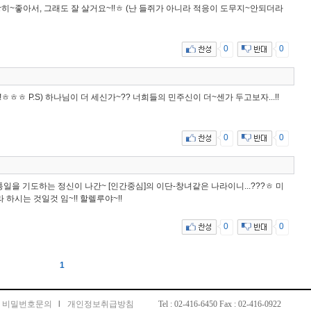
상당히~좋아서, 그래도 잘 살거요~!!ㅎ (난 들쥐가 아니라 적응이 도무지~안되더라
0
0
!!ㅎㅎㅎ P.S) 하나님이 더 세신가~?? 너희들의 민주신이 더~센가 두고보자...!!
0
0
일을 기도하는 정신이 나간~ [인간중심]의 이단-창녀같은 나라이니...???ㅎ 미
하시는 것일것 임~!! 할렐루야~!!
0
0
1
비밀번호문의
l
개인정보취급방침
Tel : 02-416-6450 Fax : 02-416-0922