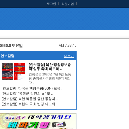
로그인
회원가입
026.8.8 토요일
AM 7:33:46
안보칼럼
더보기
[안보칼럼] 북한‘정찰정보총
국’임무 확대 의도와 ..
김정은은 2026년 7월 9일 노동
당 중앙군사위원회 제9기 제1
차 ..
[안보칼럼] 한국군 핵잠수함(SSN) 보유..
[안보칼럼] ‘유엔군 참전의 날’ 및 ..
[안보칼럼] 북한 핵물질 증산 동향과 ..
[안보칼럼] 북한의 국호 변경 의도와 ..