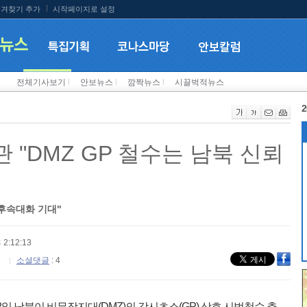
겨찾기 추가
시작페이지로 설정
전체기사보기
l
안보뉴스
l
깜짝뉴스
l
시끌벅적뉴스
2
"DMZ GP 철수는 남북 신뢰
 후속대화 기대"
 2:12:13
소셜댓글
: 4
 남북이 비무장지대(DMZ)의 감시초소(GP) 상호 시범철수 추