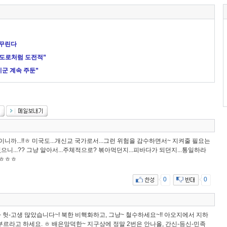
 꾸린다
장도로처럼 도전적”
군 계속 주둔”
까...!!ㅎ 미국도...개신교 국가로서...그런 위험을 감수하면서~ 지켜줄 필요는
고 있으니...?? 그냥 알아서...주체적으로? 볶아먹던지...피바다가 되던지...통일하라
!ㅎㅎㅎ
0
0
 헛-고생 많았습니다~! 북한 비핵화하고, 그냥~ 철수하세요~!! 아오지에서 지하
부르라고 하세요. ㅎ 배은망덕한~ 지구상에 정말 2번은 안나올, 간신-등신-민족