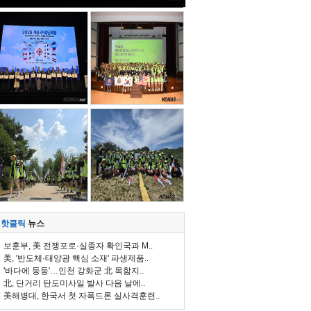
핫클릭
뉴스
보훈부, 美 전쟁포로·실종자 확인국과 M..
美, '반도체·태양광 핵심 소재' 파생제품..
'바다에 둥둥'…인천 강화군 北 목함지..
北, 단거리 탄도미사일 발사 다음 날에..
美해병대, 한국서 첫 자폭드론 실사격훈련..