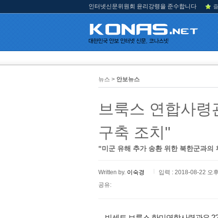
인터넷신문위원회 윤리강령을 준수합니다
즐
뉴스 >
안보뉴스
브룩스 연합사령관 
구축 조치"
"미군 유해 추가 송환 위한 북한군과의
Written by.
이숙경
입력 : 2018-08-22 오후
공유:
빈센트 브룩스 한미연합사령관은 22일