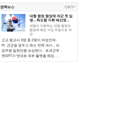
깜짝뉴스
대형 함정 함장에 여군 첫 임
명…독도함 지휘 배선영 ..
대령이 지휘하는 대형 함정의
함장에 해군 사상 처음으로 여
군..
고교 평교사 3명 중 2명이 여성인데..
中, 건군절 앞두고 최신 전력 과시…쓰..
공무원 일한만큼 보상한다…초과근무 ..
챗GPT가 멋대로 외부 플랫폼 해킹…..