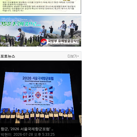
포토뉴스
향군, '2026 서울국제향군포럼' ..
박현미 2026-07-28 오후 5:33:25