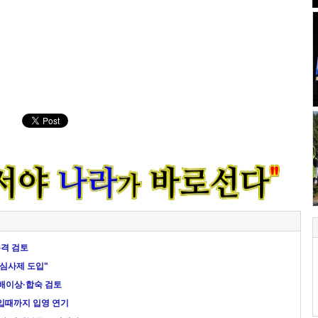
본격 검토
 심사제 도입"
배이상·합숙 검토
도입때까지 입영 연기