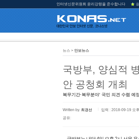
인터넷신문위원회 윤리강령을 준수합니다
즐
뉴스 >
안보뉴스
국방부, 양심적 
안 공청회 개최
복무기간·복무분야’ 국민 의견 수렴 예정
Written by.
최경선
입력 : 2018-09-19 오후
공유:
국방부는 내달 4일 오후 2시 서울