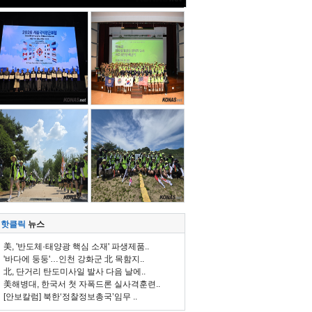
핫클릭
뉴스
美, '반도체·태양광 핵심 소재' 파생제품..
'바다에 둥둥'…인천 강화군 北 목함지..
北, 단거리 탄도미사일 발사 다음 날에..
美해병대, 한국서 첫 자폭드론 실사격훈련..
[안보칼럼] 북한‘정찰정보총국’임무 ..