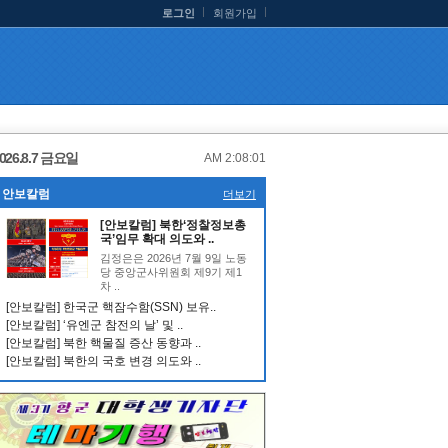
로그인
회원가입
026.8.7 금요일
AM 2:08:02
안보칼럼
더보기
[안보칼럼] 북한‘정찰정보총
국’임무 확대 의도와 ..
김정은은 2026년 7월 9일 노동
당 중앙군사위원회 제9기 제1
차 ..
[안보칼럼] 한국군 핵잠수함(SSN) 보유..
[안보칼럼] ‘유엔군 참전의 날’ 및 ..
[안보칼럼] 북한 핵물질 증산 동향과 ..
[안보칼럼] 북한의 국호 변경 의도와 ..