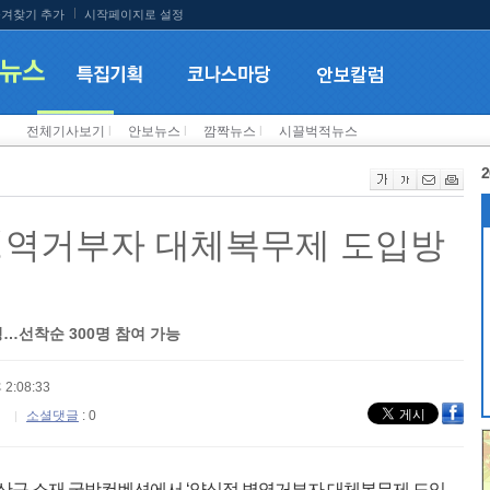
겨찾기 추가
시작페이지로 설정
전체기사보기
l
안보뉴스
l
깜짝뉴스
l
시끌벅적뉴스
2
병역거부자 대체복무제 도입방
…선착순 300명 참여 가능
 2:08:33
소셜댓글
: 0
 용산구 소재 국방컨벤션에서 ‘양심적 병역거부자 대체복무제 도입