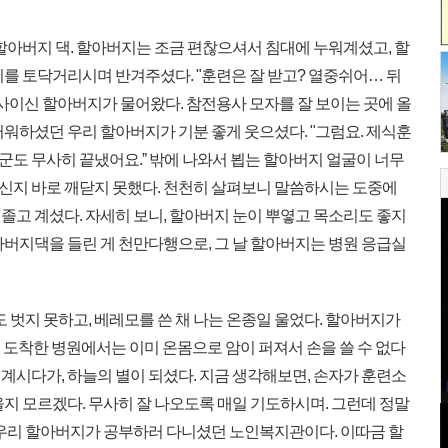
할아버지 댁. 할아버지는 조금 편찮으셔서 침대에 누워계셨고, 할
를 토닥거리시며 반겨주셨다. "훈련은 잘 받고? 열중쉬어… 뒤
전용사이신 할아버지가 물어왔다. 참전용사 모자를 잘 보이는 곳에 올
워하셨던 우리 할아버지가 기분 좋게 웃으셨다. "그럼요. 제식훈
행군도 무사히 끝냈어요.ˮ 밖에 나와서 뵙는 할아버지 얼굴이 너무
지 바로 깨닫지 못했다. 천천히 살펴보니 말씀하시는 도중에
졸고 계셨다. 자세히 보니, 할아버지 눈이 뿌옇고 목소리도 좋지
아버지댁을 들린 게 천만다행으로, 그 날 할아버지는 병원 응급실
 벗지 못하고, 베레모를 쓴 채 나는 온종일 울었다. 할아버지가
게 도착한 병원에서는 이미 온몸으로 암이 퍼져서 손을 쓸 수 없다
더 계시다가, 하늘의 별이 되셨다. 지금 생각해보면, 손자가 훈련소
지 모르겠다. 무사히 잘 나오도록 매일 기도하시며. 그런데 정말
 우리 할아버지가 공부하러 다니셨던 노인복지관이다. 이따금 할