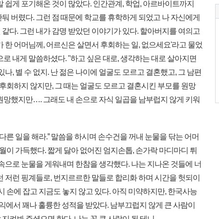
 쉽게 포기해온 것이 많았다. 인간관계, 학업, 아르바이트까지
둬 버렸다. 그런 점 때문에 학교를 휴학하게 되었고 나 자신에게
같다. 그런 내가 감명 받았던 이야기가 있다. 할아버지를 여의고
가 한 어머님께, 어르신은 살면서 후회하는 일, 없으세요'라고 물었
으로 내게 말씀하셨다. "하고 싶은 대로, 생각하는 대로 살아지면
있나, 별 수 없지. 난 젊은 나이에 얼굴도 모르고 결혼했고, 그 남편
걸 후회하지 않지만, 그 때는 얼굴도 모르고 결혼시킨 부모를 원망
원망했지만…. 그래도 내 손으로 자식 일곱을 남부럽지 않게 키워
 다른 일을 해라.ˮ 말씀을 하시며 손수건을 꺼내 눈물을 닦는 어머
세월이 가득했다. 짧게 닳아 없어진 엄지손톱, 손가락 마디마디 튀
 속으로 눈물을 게워내며 한참을 생각했다. 나는 지나온 것들에 너
런 저런 핑계들로, 번지르르한 말들로 합리화 하며 시간을 헛되이
시 손에 잡고 지금도 놓지 않고 있다. 아직 미약하지만, 한국사능
익에서 꽤나 훌륭한 성적을 받았다. 남부끄럽지 않게 큰 사람이
지켜봐 주셨으면 한다. 나는 꼭 큰 사람이 될 테니.