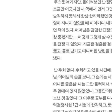
우스운 얘기지만, 돌이켜보면 난 정말
조금만 어긋나면 내 쪽에서 먼저 그만
솔직하지 못해서 항상 합리화했던 것 
얼마 지나지 않았을 때 이야기다. 내
던 적이 있다. 어머님은 덤덤한 표정
참 좋겠지만…. 어떻게 그렇게 살 수 
을 전쟁 때 잃었다. 지금은 결혼한 
했고, 홀로 남기고 떠나버린 남편을 
냈다.
난 후회 없다. 후회하고 있을 시간에
님. 어머님의 손을 보니, 그 손에는 
어나온 굳은살. 나는 그만 울컥해서,
무 얽매여 있지 않았었나. 그동안 이
보낸 것 같았다. 그 이후로 공부를 다
력검정시험 1급 시험에 합격하고, 토
되겠다는 손자의 말을 할아버지가 잘 