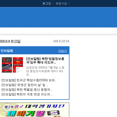
로그인
회원가입
026.8.8 토요일
AM 8:18:55
안보칼럼
더보기
[안보칼럼] 북한‘정찰정보총
국’임무 확대 의도와 ..
김정은은 2026년 7월 9일 노동
당 중앙군사위원회 제9기 제1
차 ..
[안보칼럼] 한국군 핵잠수함(SSN) 보유..
[안보칼럼] ‘유엔군 참전의 날’ 및 ..
[안보칼럼] 북한 핵물질 증산 동향과 ..
[안보칼럼] 북한의 국호 변경 의도와 ..