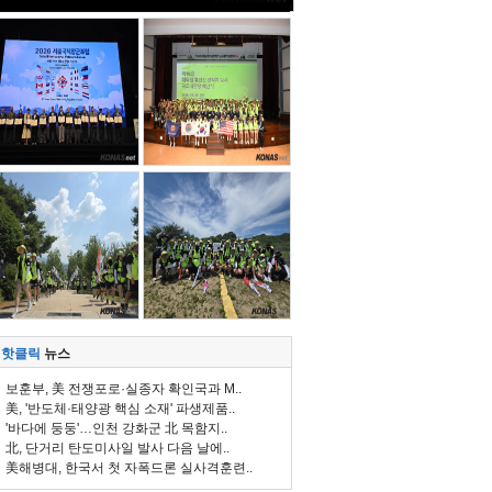
핫클릭
뉴스
보훈부, 美 전쟁포로·실종자 확인국과 M..
美, '반도체·태양광 핵심 소재' 파생제품..
'바다에 둥둥'…인천 강화군 北 목함지..
北, 단거리 탄도미사일 발사 다음 날에..
美해병대, 한국서 첫 자폭드론 실사격훈련..