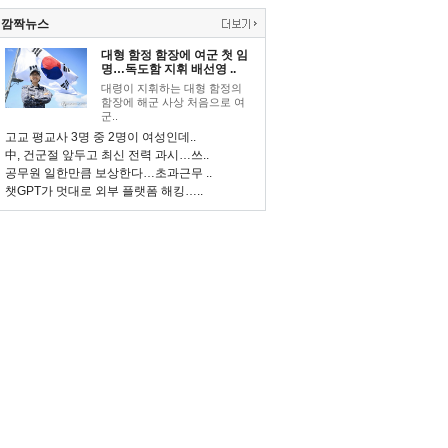
깜짝뉴스
대형 함정 함장에 여군 첫 임
명…독도함 지휘 배선영 ..
대령이 지휘하는 대형 함정의
함장에 해군 사상 처음으로 여
군..
고교 평교사 3명 중 2명이 여성인데..
中, 건군절 앞두고 최신 전력 과시…쓰..
공무원 일한만큼 보상한다…초과근무 ..
챗GPT가 멋대로 외부 플랫폼 해킹…..