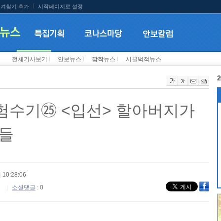
겨찾기 추가
시작페이지로 설정
전체기사보기
l
안보뉴스
l
깜짝뉴스
l
시끌벅적뉴스
2
험수기㉕ <입선> 할아버지가
것들
 10:28:06
소셜댓글
: 0