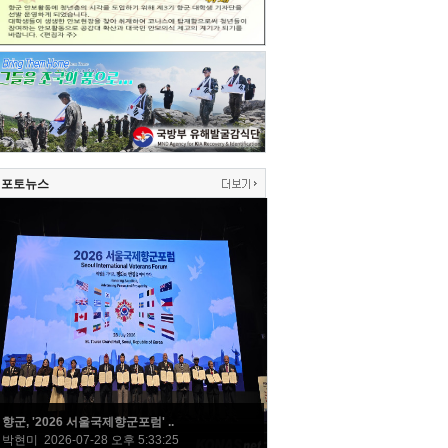
포토뉴스
향군, '2026 서울국제향군포럼' ..
박현미 2026-07-28 오후 5:33:25