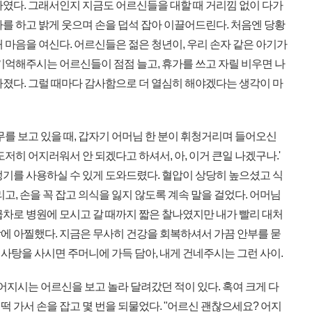
타였다. 그래서인지 지금도 어르신들을 대할 때 거리낌 없이 다가
를 하고 밝게 웃으며 손을 덥석 잡아 이끌어드린다. 처음엔 당황
 마음을 여신다. 어르신들은 젊은 청년이, 우리 손자 같은 아기가
기억해주시는 어르신들이 점점 늘고, 휴가를 쓰고 자릴 비우면 나
아졌다. 그럴 때마다 감사함으로 더 열심히 해야겠다는 생각이 마
를 보고 있을 때, 갑자기 어머님 한 분이 휘청거리며 들어오신
저히 어지러워서 안 되겠다고 하셔서, 아, 이거 큰일 나겠구나.'
정기를 사용하실 수 있게 도와드렸다. 혈압이 상당히 높으셨고 식
고, 손을 꼭 잡고 의식을 잃지 않도록 계속 말을 걸었다. 어머님
급차로 병원에 모시고 갈 때까지 짧은 찰나였지만 내가 빨리 대처
에 아찔했다. 지금은 무사히 건강을 회복하셔서 가끔 안부를 묻
. 사탕을 사시면 주머니에 가득 담아, 내게 건네주시는 그런 사이.
어지시는 어르신을 보고 놀라 달려갔던 적이 있다. 혹여 크게 다
 가서 손을 잡고 몇 번을 되물었다. "어르신 괜찮으세요? 어지