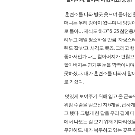
훈련소를 나와 방긋 웃으며 들어선 
머니는 우리 강아지 왔냐며 내 엉덩이
로 돌아… 제식도 하고ˮ 6･25 참
려두고 매일 청소하실 만큼, 자랑스러
련도 잘 받고, 사격도 했죠. 그리고 
좋아서인가 나는 할아버지가 편찮으신
할아버지는 연거푸 눈을 깜빡이시며 
못하셨다. 내가 훈련소를 나와서 할
로 가셨다.
멋있게 보여주기 위해 입고 온 군복도
위암 수술을 받으신 지 6개월, 급하
고 했다. 그렇게 한 달을 우리 곁에 
에서 나오는 걸 보기 위해 기다리셨을
우연히도, 내가 복무하고 있는 곳은