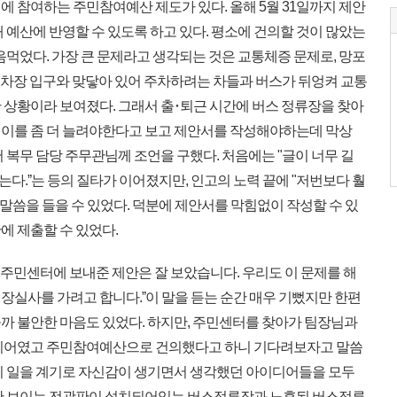
 참여하는 주민참여예산 제도가 있다. 올해 5월 31일까지 제안
 예산에 반영할 수 있도록 하고 있다. 평소에 건의할 것이 많았는
음먹었다. 가장 큰 문제라고 생각되는 것은 교통체증 문제로, 망포
 주차장 입구와 맞닿아 있어 주차하려는 차들과 버스가 뒤엉켜 교통
 상황이라 보여졌다. 그래서 출･퇴근 시간에 버스 정류장을 찾아
이를 좀 더 늘려야한다고 보고 제안서를 작성해야하는데 막상
 복무 담당 주무관님께 조언을 구했다. 처음에는 "글이 너무 길
는다.ˮ는 등의 질타가 이어졌지만, 인고의 노력 끝에 "저번보다 훨
 말씀을 들을 수 있었다. 덕분에 제안서를 막힘없이 작성할 수 있
에 제출할 수 있었다.
"주민센터에 보내준 제안은 잘 보았습니다. 우리도 이 문제를 해
장실사를 가려고 합니다.ˮ이 말을 듣는 순간 매우 기뻤지만 한편
까 불안한 마음도 있었다. 하지만, 주민센터를 찾아가 팀장님과
이디어였고 주민참여예산으로 건의했다고 하니 기다려보자고 말씀
이 일을 계기로 자신감이 생기면서 생각했던 아이디어들을 모두
쪽만 보이는 전광판이 설치되어있는 버스정류장과 노후된 버스정류