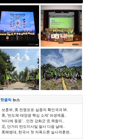
핫클릭
뉴스
보훈부, 美 전쟁포로·실종자 확인국과 M..
美, '반도체·태양광 핵심 소재' 파생제품..
'바다에 둥둥'…인천 강화군 北 목함지..
北, 단거리 탄도미사일 발사 다음 날에..
美해병대, 한국서 첫 자폭드론 실사격훈련..