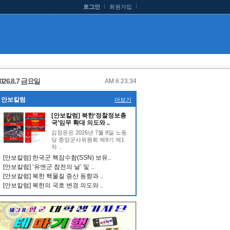
로그인
회원가입
026.8.7 금요일
AM 6:23:35
안보칼럼
더보기
[안보칼럼] 북한‘정찰정보총
국’임무 확대 의도와 ..
김정은은 2026년 7월 9일 노동
당 중앙군사위원회 제9기 제1
차 ..
[안보칼럼] 한국군 핵잠수함(SSN) 보유..
[안보칼럼] ‘유엔군 참전의 날’ 및 ..
[안보칼럼] 북한 핵물질 증산 동향과 ..
[안보칼럼] 북한의 국호 변경 의도와 ..