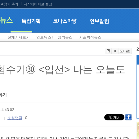
겨찾기 추가
시작페이지로 설정
전체기사보기
l
안보뉴스
l
깜짝뉴스
l
시끌벅적뉴스
2
수기㉚ <입선> 나는 오늘도
야기
 4:43:02
소셜댓글
: 0
 인연을 맺은지 7개월, 이 시간이 누구에게는 지루하고 긴 시간