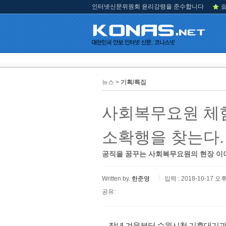
인터넷신문위원회 윤리강령을 준수합니다
즐
뉴스 >
기획/특집
사회복무요원 체험
소확행을 찾는다.
공직을 꿈꾸는 사회복무요원의 현장 이
Written by.
한준영
입력 : 2018-10-17 오후
공유:
작년 겨울부터 수원시청 기후대기과와