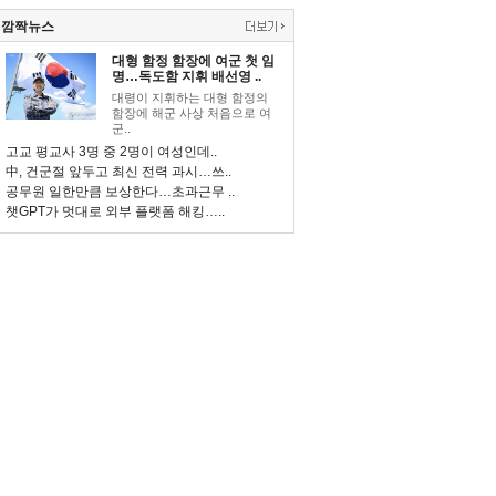
깜짝뉴스
대형 함정 함장에 여군 첫 임
명…독도함 지휘 배선영 ..
대령이 지휘하는 대형 함정의
함장에 해군 사상 처음으로 여
군..
고교 평교사 3명 중 2명이 여성인데..
中, 건군절 앞두고 최신 전력 과시…쓰..
공무원 일한만큼 보상한다…초과근무 ..
챗GPT가 멋대로 외부 플랫폼 해킹…..