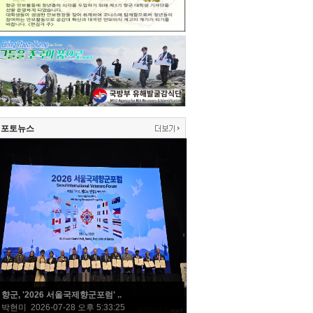
포토뉴스
향군, '2026 서울국제향군포럼' ..
박현미 2026-07-28 오후 5:33:25