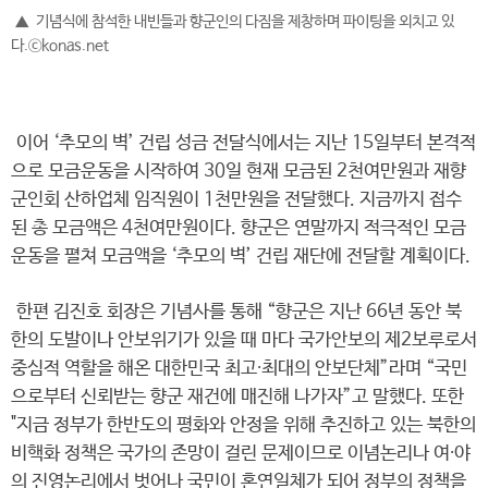
▲ 기념식에 참석한 내빈들과 향군인의 다짐을 제창하며 파이팅을 외치고 있
다.ⓒkonas.net
이어 ‘추모의 벽’ 건립 성금 전달식에서는 지난 15일부터 본격적
으로 모금운동을 시작하여 30일 현재 모금된 2천여만원과 재향
군인회 산하업체 임직원이 1천만원을 전달했다. 지금까지 접수
된 총 모금액은 4천여만원이다. 향군은 연말까지 적극적인 모금
운동을 펼쳐 모금액을 ‘추모의 벽’ 건립 재단에 전달할 계획이다.
한편 김진호 회장은 기념사를 통해 “향군은 지난 66년 동안 북
한의 도발이나 안보위기가 있을 때 마다 국가안보의 제2보루로서
중심적 역할을 해온 대한민국 최고∙최대의 안보단체”라며 “국민
으로부터 신뢰받는 향군 재건에 매진해 나가자”고 말했다. 또한
"지금 정부가 한반도의 평화와 안정을 위해 추진하고 있는 북한의
비핵화 정책은 국가의 존망이 걸린 문제이므로 이념논리나 여∙야
의 진영논리에서 벗어나 국민이 혼연일체가 되어 정부의 정책을