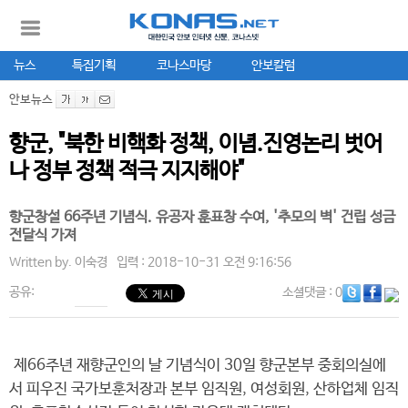
뉴스
특집기획
코나스마당
안보칼럼
안보뉴스
향군, "북한 비핵화 정책, 이념.진영논리 벗어
나 정부 정책 적극 지지해야"
향군창설 66주년 기념식. 유공자 훈표창 수여, '추모의 벽' 건립 성금
전달식 가져
Written by.
이숙경
입력 : 2018-10-31 오전 9:16:56
공유:
소셜댓글
: 0
제66주년 재향군인의 날 기념식이 30일 향군본부 중회의실에
서 피우진 국가보훈처장과 본부 임직원, 여성회원, 산하업체 임직