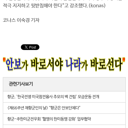
적극 지지하고 뒷받침해야 한다“고 강조했다.(konas)
코나스 이숙경 기자
관련기사보기
향군, '한국전쟁 미국참전용사 추모의 벽 건립' 모금운동 전개
<제66주년 재향군인의 날> “향군은 안보단체다”
향군-주한미군전우회 ‘혈맹의 한미동맹 강화’ 업무협약