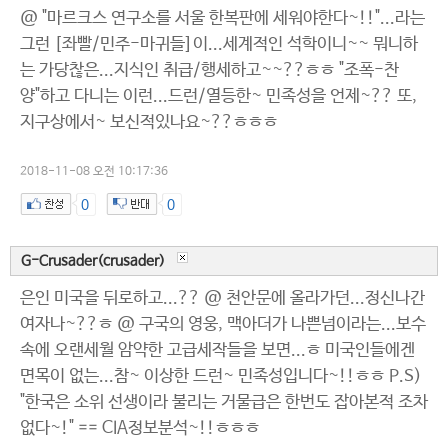
@ "마르크스 연구소를 서울 한복판에 세워야한다~!!"...라는
그런 [좌빨/민주-마귀들]이...세계적인 석학이니~~ 뭐니하
는 가당찮은...지식인 취급/행세하고~~??ㅎㅎ "조폭-찬
양"하고 다니는 이런...드런/열등한~ 민족성을 언제~?? 또,
지구상에서~ 보신적있나요~??ㅎㅎㅎ
2018-11-08 오전 10:17:36
0
0
G-Crusader(crusader)
은인 미국을 뒤로하고...?? @ 천안문에 올라가던...정신나간
여자나~??ㅎ @ 구국의 영웅, 맥아더가 나쁜넘이라는...보수
속에 오랜세월 암약한 고급세작들을 보면...ㅎ 미국인들에겐
면목이 없는...참~ 이상한 드런~ 민족성입니다~!!ㅎㅎ P.S)
"한국은 소위 선생이라 불리는 거물급은 한번도 잡아본적 조차
없다~!" == CIA정보분석~!!ㅎㅎㅎ