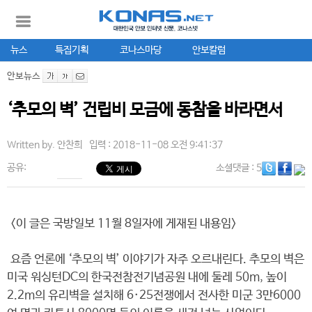
뉴스
특집기획
코나스마당
안보칼럼
안보뉴스
‘추모의 벽’ 건립비 모금에 동참을 바라면서
Written by.
안찬희
입력 : 2018-11-08 오전 9:41:37
공유:
소셜댓글
: 5
<이 글은 국방일보 11월 8일자에 게재된 내용임>
요즘 언론에 ‘추모의 벽’ 이야기가 자주 오르내린다. 추모의 벽은
미국 워싱턴DC의 한국전참전기념공원 내에 둘레 50m, 높이
2.2m의 유리벽을 설치해 6·25전쟁에서 전사한 미군 3만6000