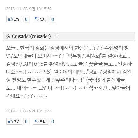
2018-11-08 오전 10:15:52
0
0
G-Crusader(crusader)
오늘...한국의 광화문 광장에서의 현실은...??? 수십명의 청
년/노인네들이 모여서~~?? "백두칭송위원회"를 결성하고...
김정일/DJ의 615를 환영하던...그 붉은 꽃술을 들고...열광하
네요~~!!ㅎㅎㅎ P.S) 원숭이의 예언..."광화문광장에서 김일
성 찬양도 할수있는게 민주주의다~!!" (국립S대 출신애들
도... 대개~다~ 그럽디다~!!ㅎㅎ) ㅎ 애석하지만...맞아들어
가네요~???ㅎㅎㅎ
2018-11-08 오전 10:12:45
0
0