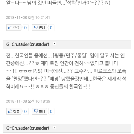
왈~ 다~~ 남의 것만 떠들면..."석학"인거야~???ㅎ)
2018-11-08 오전 10:21:41
0
0
G-Crusader(crusader)
전...한국인들 중에선...[평등/민주/통일] 입에 달고 사는 인
간중에선...??ㅎ 제대로된 인간이 전혀~~없다고 봅니다
~~!! ㅎㅎㅎ P.S) 미국에선...?? 교수가... 마르크스와 조폭
을 "찬양"했다면~?? "매장" 당했을것인데...한국은 세계적 석
학이래요~~!!ㅎㅎㅎ 등신들의 천국임~!!
2018-11-08 오전 10:18:39
0
0
G-Crusader(crusader)