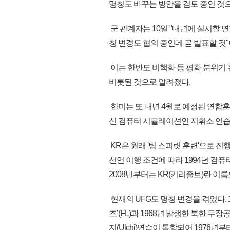
명칭도 바꾸는 방안을 검토 중인 것
군 관계자는 10일 "내년에 실시할 
칭 변경도 협의 중인데 곧 발표할 것
이는 한반도 비핵화 등 평화 분위기
비롯된 것으로 알려졌다.
한미는 또 내년 4월로 예정된 연합훈
신 컴퓨터 시뮬레이션인 지휘소 연습(
KR은 원래 '팀 스피릿 훈련'으로 
선언 이행 조건에 따라 1994년 컴퓨
2008년부터는 KR(키리졸브)란 이
현재의 UFG도 명칭 변경을 겪었다.
즈’(FL)과 1968년 발생한 북한 
지(Ulchi)연습이 통합되어 1976년