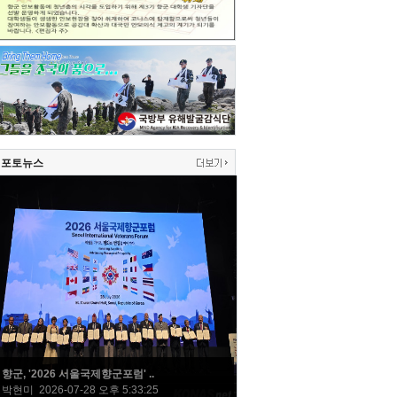
포토뉴스
향군, '2026 서울국제향군포럼' ..
박현미 2026-07-28 오후 5:33:25