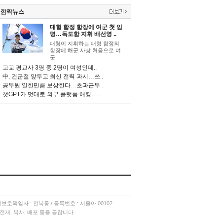
깜짝뉴스
대형 함정 함장에 여군 첫 임
명…독도함 지휘 배선영 ..
대령이 지휘하는 대형 함정의
함장에 해군 사상 처음으로 여
군..
고교 평교사 3명 중 2명이 여성인데..
中, 건군절 앞두고 최신 전력 과시…쓰..
공무원 일한만큼 보상한다…초과근무 ..
챗GPT가 멋대로 외부 플랫폼 해킹…..
소년보호책임자 : 전복동 / 등록번호 : 서울아 00102
단 전재, 복사, 배포 등을 금합니다.