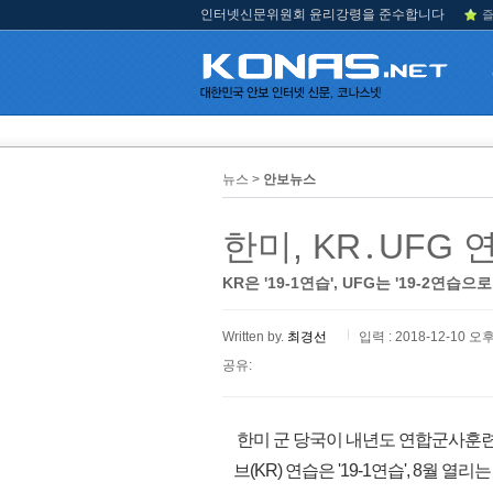
인터넷신문위원회 윤리강령을 준수합니다
즐
뉴스 >
안보뉴스
한미, KR․UFG
KR은 '19-1연습', UFG는 '19-2연습
Written by.
최경선
입력 : 2018-12-10 오후
공유:
한미 군 당국이 내년도 연합군사훈련 
브(KR) 연습은 '19-1연습', 8월 