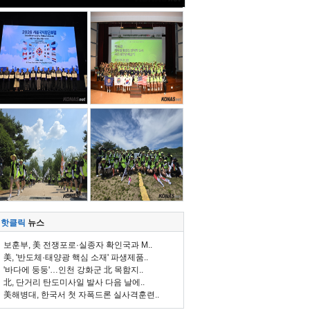
핫클릭
뉴스
보훈부, 美 전쟁포로·실종자 확인국과 M..
美, '반도체·태양광 핵심 소재' 파생제품..
'바다에 둥둥'…인천 강화군 北 목함지..
北, 단거리 탄도미사일 발사 다음 날에..
美해병대, 한국서 첫 자폭드론 실사격훈련..