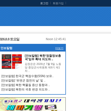
로그인
회원가입
026.8.8 토요일
Noon 12:45:41
안보칼럼
더보기
[안보칼럼] 북한‘정찰정보총
국’임무 확대 의도와 ..
김정은은 2026년 7월 9일 노동
당 중앙군사위원회 제9기 제1
차 ..
[안보칼럼] 한국군 핵잠수함(SSN) 보유..
[안보칼럼] ‘유엔군 참전의 날’ 및 ..
[안보칼럼] 북한 핵물질 증산 동향과 ..
[안보칼럼] 북한의 국호 변경 의도와 ..