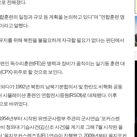
으로 전해졌다.
연합훈련의 일정과 규모 등 계획을 논의하고 있다"며 "연합훈련 명
"이라고 말했다.
 유지를 위해 북한을 불필요하게 자극할 필요가 없다는 판단에서
련인 독수리훈련(FE)은 병력과 장비가 움직이는 실기동 훈련 대
CPX) 위주로 할 것으로 보인다.
진행되다가 1992년 북한의 남북기본합의서 및 한반도 비핵화 공동
터 시뮬레이션 훈련인 연합전시증원(RSOI)로 대체됐다. 이후
름으로 바뀌었다.
 1954년부터 시작된 유엔군사령부 주관의 군사연습 ‘포커스렌
무장공비 청와대 기습사건(김신조 사건)을 계기로 그해 7월 시작된 을
부터 ‘을지포커스렌즈’(UFL) 연습이 진행됐고, 2009년부터 을지포커