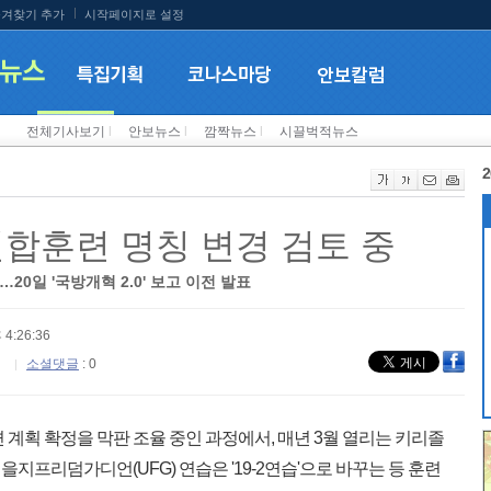
겨찾기 추가
시작페이지로 설정
전체기사보기
l
안보뉴스
l
깜짝뉴스
l
시끌벅적뉴스
2
 연합훈련 명칭 변경 검토 중
으로…20일 '국방개혁 2.0' 보고 이전 발표
 4:26:36
소셜댓글
: 0
계획 확정을 막판 조율 중인 과정에서, 매년 3월 열리는 키리졸
열리는 을지프리덤가디언(UFG) 연습은 '19-2연습'으로 바꾸는 등 훈련