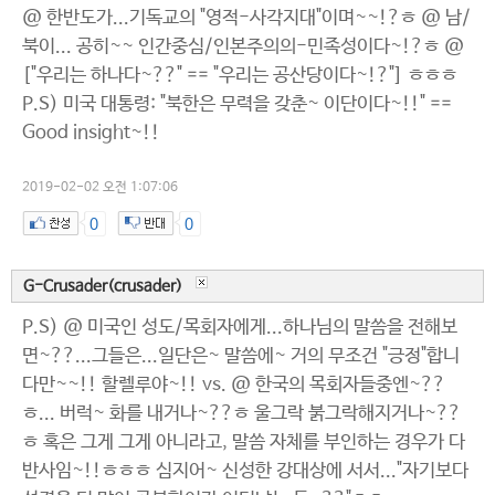
@ 한반도가...기독교의 "영적-사각지대"이며~~!?ㅎ @ 남/
북이... 공히~~ 인간중심/인본주의의-민족성이다~!?ㅎ @
["우리는 하나다~??" == "우리는 공산당이다~!?"] ㅎㅎㅎ
P.S) 미국 대통령: "북한은 무력을 갖춘~ 이단이다~!!" ==
Good insight~!!
2019-02-02 오전 1:07:06
0
0
G-Crusader(crusader)
P.S) @ 미국인 성도/목회자에게...하나님의 말씀을 전해보
면~??...그들은...일단은~ 말씀에~ 거의 무조건 "긍정"합니
다만~~!! 할렐루야~!! vs. @ 한국의 목회자들중엔~??
ㅎ... 버럭~ 화를 내거나~??ㅎ 울그락 붉그락해지거나~??
ㅎ 혹은 그게 그게 아니라고, 말씀 자체를 부인하는 경우가 다
반사임~!!ㅎㅎㅎ 심지어~ 신성한 강대상에 서서..."자기보다