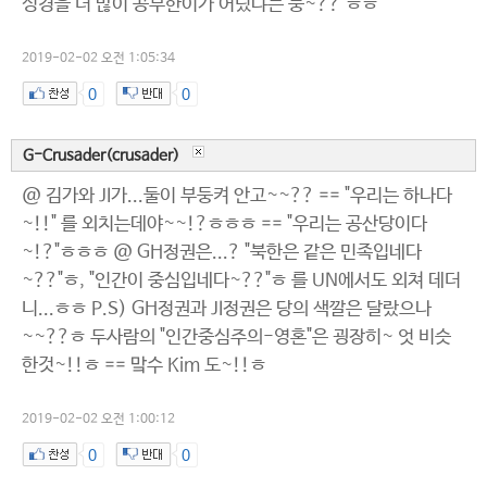
성경을 더 많이 공부한이가 어딨냐는 둥~??"ㅎㅎ
2019-02-02 오전 1:05:34
0
0
G-Crusader(crusader)
@ 김가와 JI가...둘이 부둥켜 안고~~?? == "우리는 하나다
~!!" 를 외치는데야~~!?ㅎㅎㅎ == "우리는 공산당이다
~!?"ㅎㅎㅎ @ GH정권은...? "북한은 같은 민족입네다
~??"ㅎ, "인간이 중심입네다~??"ㅎ 를 UN에서도 외쳐 데더
니...ㅎㅎ P.S) GH정권과 JI정권은 당의 색깔은 달랐으나
~~??ㅎ 두사람의 "인간중심주의-영혼"은 굉장히~ 엇 비슷
한것~!!ㅎ == 맠수 Kim 도~!!ㅎ
2019-02-02 오전 1:00:12
0
0