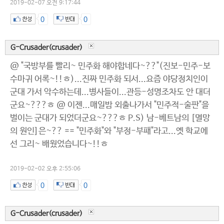
2019-02-07 오전 9:17:44
0
0
G-Crusader(crusader)
@ "국방부를 빨리~ 민주화 해야합네다~??"(진보-민주-보
수마귀 어록~!!ㅎ)...진짜 민주화 되서...요즘 야당정치인이
군대 가서 악수하는데...병사들이...관등-성명조차도 안 대더
군요~???ㅎ @ 이젠...매일밤 외출나가서 "민주적-술판"을
벌이는 군대가 되었더군요~???ㅎ P.S) 남-베트남의 [멸망
의 원인]은~?? == "민주화"와 "부정-부패"라고...옛 학교에
선 그리~ 배웠었습니다~!!ㅎ
2019-02-02 오후 2:55:06
0
0
G-Crusader(crusader)