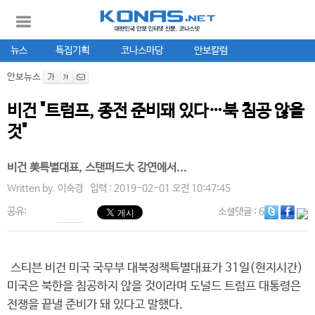
뉴스
특집기획
코나스마당
안보칼럼
안보뉴스
비건 "트럼프, 종전 준비돼 있다…북 침공 않을
것"
비건 美특별대표, 스탠퍼드大 강연에서...
Written by.
이숙경
입력 : 2019-02-01 오전 10:47:45
공유:
소셜댓글
: 6
스티븐 비건 미국 국무부 대북정책특별대표가 31일(현지시간)
미국은 북한을 침공하지 않을 것이라며 도널드 트럼프 대통령은
전쟁을 끝낼 준비가 돼 있다고 말했다.