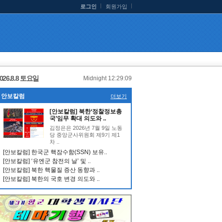
로그인
회원가입
026.8.8 토요일
Midnight 12:29:09
안보칼럼
더보기
[안보칼럼] 북한‘정찰정보총
국’임무 확대 의도와 ..
김정은은 2026년 7월 9일 노동
당 중앙군사위원회 제9기 제1
차 ..
[안보칼럼] 한국군 핵잠수함(SSN) 보유..
[안보칼럼] ‘유엔군 참전의 날’ 및 ..
[안보칼럼] 북한 핵물질 증산 동향과 ..
[안보칼럼] 북한의 국호 변경 의도와 ..