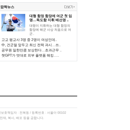
깜짝뉴스
대형 함정 함장에 여군 첫 임
명…독도함 지휘 배선영 ..
대령이 지휘하는 대형 함정의
함장에 해군 사상 처음으로 여
군..
고교 평교사 3명 중 2명이 여성인데..
中, 건군절 앞두고 최신 전력 과시…쓰..
공무원 일한만큼 보상한다…초과근무 ..
챗GPT가 멋대로 외부 플랫폼 해킹…..
소년보호책임자 : 전복동 / 등록번호 : 서울아 00102
단 전재, 복사, 배포 등을 금합니다.