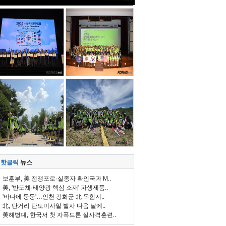
핫클릭
뉴스
보훈부, 美 전쟁포로·실종자 확인국과 M..
美, '반도체·태양광 핵심 소재' 파생제품..
'바다에 둥둥'…인천 강화군 北 목함지..
北, 단거리 탄도미사일 발사 다음 날에..
美해병대, 한국서 첫 자폭드론 실사격훈련..