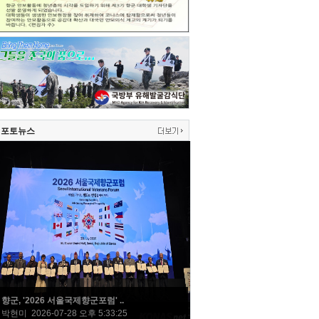
포토뉴스
향군, '2026 서울국제향군포럼' ..
박현미 2026-07-28 오후 5:33:25