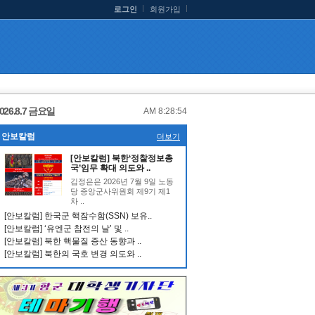
로그인
회원가입
026.8.7 금요일
AM 8:28:55
안보칼럼
더보기
[안보칼럼] 북한‘정찰정보총
국’임무 확대 의도와 ..
김정은은 2026년 7월 9일 노동
당 중앙군사위원회 제9기 제1
차 ..
[안보칼럼] 한국군 핵잠수함(SSN) 보유..
[안보칼럼] ‘유엔군 참전의 날’ 및 ..
[안보칼럼] 북한 핵물질 증산 동향과 ..
[안보칼럼] 북한의 국호 변경 의도와 ..