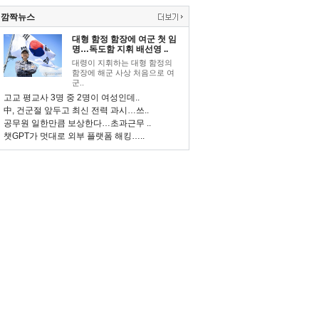
깜짝뉴스
대형 함정 함장에 여군 첫 임
명…독도함 지휘 배선영 ..
대령이 지휘하는 대형 함정의
함장에 해군 사상 처음으로 여
군..
고교 평교사 3명 중 2명이 여성인데..
中, 건군절 앞두고 최신 전력 과시…쓰..
공무원 일한만큼 보상한다…초과근무 ..
챗GPT가 멋대로 외부 플랫폼 해킹…..