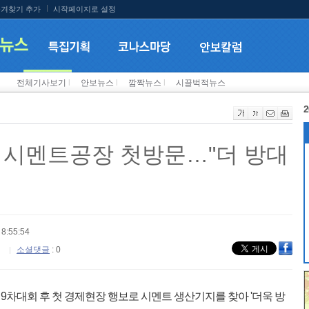
겨찾기 추가
시작페이지로 설정
전체기사보기
l
안보뉴스
l
깜짝뉴스
l
시끌벅적뉴스
2
 시멘트공장 첫방문…"더 방대
8:55:54
소셜댓글
: 0
차대회 후 첫 경제현장 행보로 시멘트 생산기지를 찾아 '더욱 방