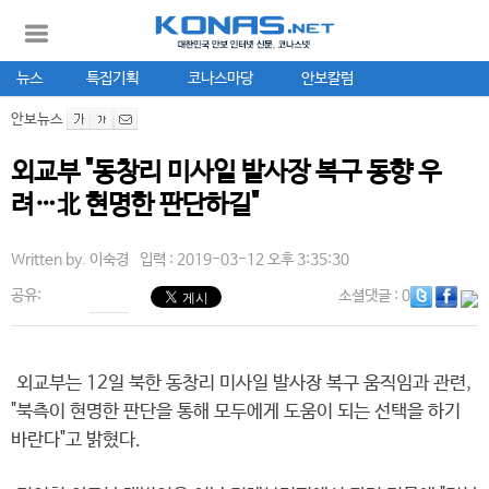
뉴스
특집기획
코나스마당
안보칼럼
안보뉴스
외교부 "동창리 미사일 발사장 복구 동향 우
려…北 현명한 판단하길"
Written by.
이숙경
입력 : 2019-03-12 오후 3:35:30
공유:
소셜댓글
: 0
외교부는 12일 북한 동창리 미사일 발사장 복구 움직임과 관련,
"북측이 현명한 판단을 통해 모두에게 도움이 되는 선택을 하기
바란다"고 밝혔다.