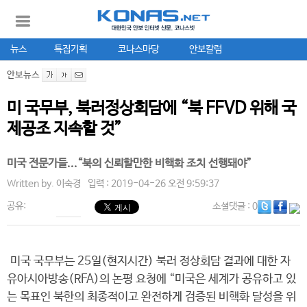
뉴스
특집기획
코나스마당
안보칼럼
안보뉴스
미 국무부, 북러정상회담에 “북 FFVD 위해 국
제공조 지속할 것”
미국 전문가들...“북의 신뢰할만한 비핵화 조치 선행돼야”
Written by.
이숙경
입력 : 2019-04-26 오전 9:59:37
공유:
소셜댓글
: 0
미국 국무부는 25일(현지시간) 북러 정상회담 결과에 대한 자
유아시아방송(RFA)의 논평 요청에 “미국은 세계가 공유하고 있
는 목표인 북한의 최종적이고 완전하게 검증된 비핵화 달성을 위