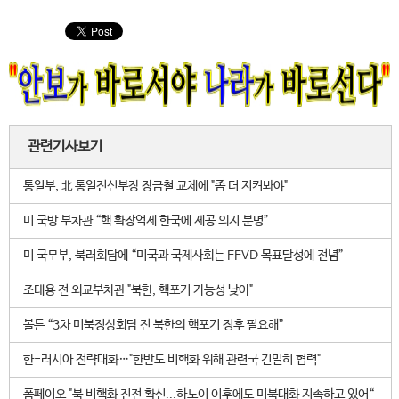
관련기사보기
통일부, 北 통일전선부장 장금철 교체에 "좀 더 지켜봐야"
미 국방 부차관 “핵 확장억제 한국에 제공 의지 분명”
미 국무부, 북러회담에 “미국과 국제사회는 FFVD 목표달성에 전념”
조태용 전 외교부차관 "북한, 핵포기 가능성 낮아"
볼튼 “3차 미북정상회담 전 북한의 핵포기 징후 필요해”
한-러시아 전략대화…"한반도 비핵화 위해 관련국 긴밀히 협력"
폼페이오 "북 비핵화 진전 확신...하노이 이후에도 미북대화 지속하고 있어“