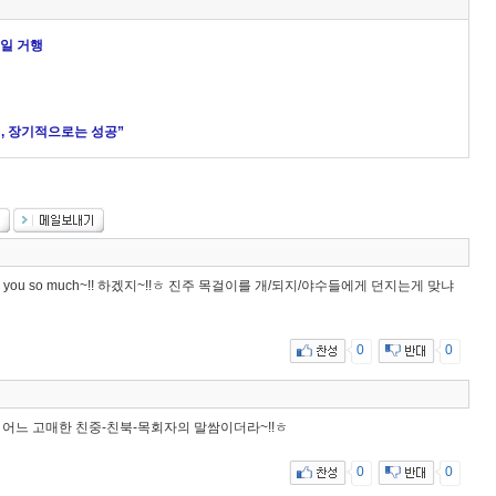
6일 거행
, 장기적으로는 성공”
 you so much~!! 하겠지~!!ㅎ 진주 목걸이를 개/되지/야수들에게 던지는게 맞냐
0
0
교의 어느 고매한 친중-친북-목회자의 말쌈이더라~!!ㅎ
0
0