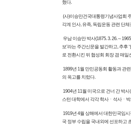
혔다.
(사)이승만건국대통령기념사업회 
각계 인사, 유족, 독립운동 관련 단체장
우남 이승만 박사(1875. 3. 26.～1
보’라는 주간신문을 발간하고, 추후 
로 전환시킨 뒤 협성회 회장 겸 매
1899년 1월 만민공동회 활동과 관
의 옥고를 치렀다.
1904년 11월 미국으로 건너 간 박사
스턴 대학에서 각각 학사ㆍ석사ㆍ박사
1919년 4월 상해에서 대한민국임시
국 정부 수립을 국내외에 선포하고 