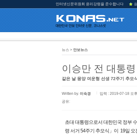
인터넷신문위원회 윤리강령을 준수합니다
즐
뉴스 >
안보뉴스
이승만 전 대통령
같은 날 몽양 여운형 선생 72주기 추모
Written by.
이숙경
입력 : 2019-07-18 오후
공유:
초대 대통령으로서 대한민국 정부 수
령 서거 54주기 추모식」이 19일 