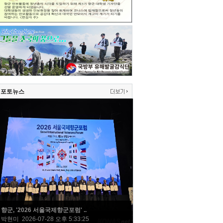
포토뉴스
향군, '2026 서울국제향군포럼' ..
박현미 2026-07-28 오후 5:33:25