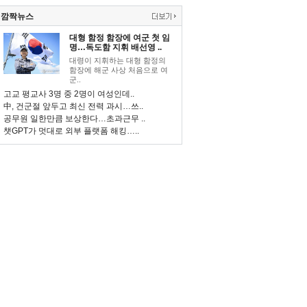
깜짝뉴스
대형 함정 함장에 여군 첫 임
명…독도함 지휘 배선영 ..
대령이 지휘하는 대형 함정의
함장에 해군 사상 처음으로 여
군..
고교 평교사 3명 중 2명이 여성인데..
中, 건군절 앞두고 최신 전력 과시…쓰..
공무원 일한만큼 보상한다…초과근무 ..
챗GPT가 멋대로 외부 플랫폼 해킹…..