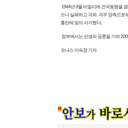
1944년 8월 비밀리에 건국동맹을
으나 실패하고 극좌․극우 양측으로부
흉탄에 맞아 서거했다.
정부에서는 선생의 공훈을 기려 2005
코나스 이숙경 기자