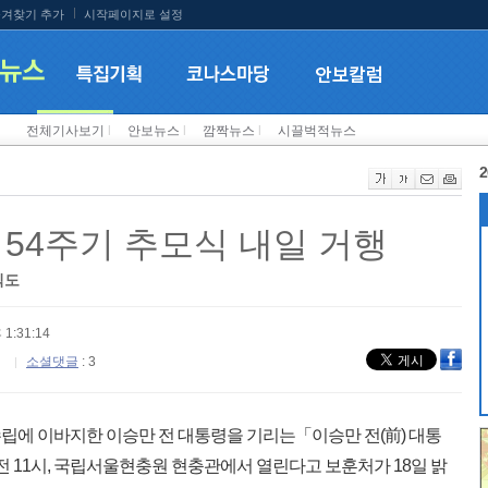
겨찾기 추가
시작페이지로 설정
전체기사보기
l
안보뉴스
l
깜짝뉴스
l
시끌벅적뉴스
2
 54주기 추모식 내일 거행
식도
 1:31:14
소셜댓글
: 3
립에 이바지한 이승만 전 대통령을 기리는「이승만 전(前) 대통
오전 11시, 국립서울현충원 현충관에서 열린다고 보훈처가 18일 밝