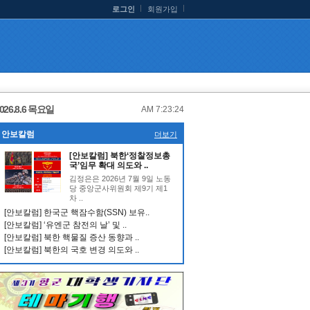
로그인
회원가입
026.8.6 목요일
AM 7:23:25
안보칼럼
더보기
[안보칼럼] 북한‘정찰정보총
국’임무 확대 의도와 ..
김정은은 2026년 7월 9일 노동
당 중앙군사위원회 제9기 제1
차 ..
[안보칼럼] 한국군 핵잠수함(SSN) 보유..
[안보칼럼] ‘유엔군 참전의 날’ 및 ..
[안보칼럼] 북한 핵물질 증산 동향과 ..
[안보칼럼] 북한의 국호 변경 의도와 ..