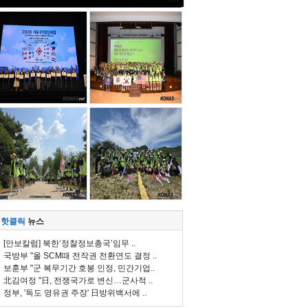
핫클릭
뉴스
[안보칼럼] 북한‘정찰정보총국’임무 ..
국방부 "올 SCM때 전작권 전환연도 결정 ..
보훈부 "군 복무기간 호봉 인정, 민간기업..
北김여정 "日, 전쟁국가로 변신…군사적 ..
정부, '독도 영유권 주장' 日방위백서에 ..