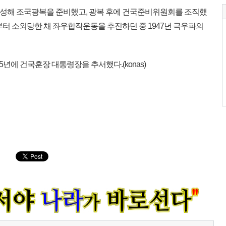
 결성해 조국광복을 준비했고, 광복 후에 건국준비위원회를 조직했
터 소외당한 채 좌우합작운동을 추진하던 중 1947년 극우파의
년에 건국훈장 대통령장을 추서했다.(konas)