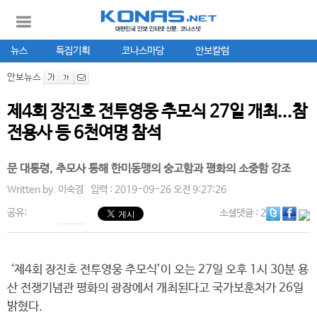
뉴스
특집기획
코나스마당
안보칼럼
안보뉴스
제4회 장진호 전투영웅 추모식 27일 개최...참
전용사 등 6천여명 참석
문 대통령, 추모사 통해 한미동맹의 숭고함과 평화의 소중함 강조
Written by.
이숙경
입력 : 2019-09-26 오전 9:27:26
공유:
소셜댓글
: 2
‘제4회 장진호 전투영웅 추모식’이 오는 27일 오후 1시 30분 용
산 전쟁기념관 평화의 광장에서 개최된다고 국가보훈처가 26일
밝혔다.