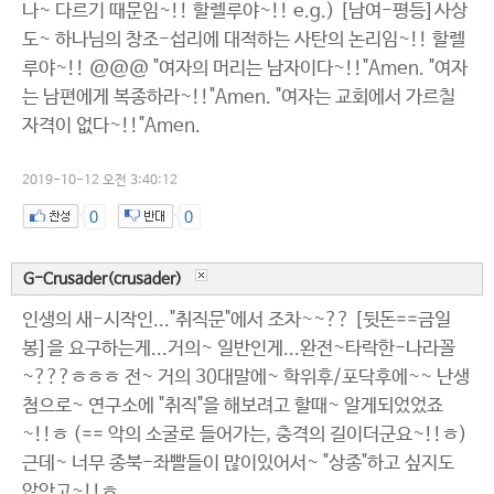
나~ 다르기 때문임~!! 할렐루야~!! e.g.) [남여-평등]사상
도~ 하나님의 창조-섭리에 대적하는 사탄의 논리임~!! 할렐
루야~!! @@@ "여자의 머리는 남자이다~!!"Amen. "여자
는 남편에게 복종하라~!!"Amen. "여자는 교회에서 가르칠
자격이 없다~!!"Amen.
2019-10-12 오전 3:40:12
0
0
G-Crusader(crusader)
인생의 새-시작인..."취직문"에서 조차~~?? [뒷돈==금일
봉]을 요구하는게...거의~ 일반인게...완전~타락한-나라꼴
~???ㅎㅎㅎ 전~ 거의 30대말에~ 학위후/포닥후에~~ 난생
첨으로~ 연구소에 "취직"을 해보려고 할때~ 알게되었었죠
~!!ㅎ (== 악의 소굴로 들어가는, 충격의 길이더군요~!!ㅎ)
근데~ 너무 종북-좌빨들이 많이있어서~ "상종"하고 싶지도
않았고~!!ㅎ