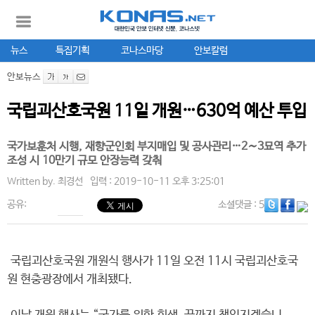
뉴스
특집기획
코나스마당
안보칼럼
안보뉴스
국립괴산호국원 11일 개원…630억 예산 투입
국가보훈처 시행, 재향군인회 부지매입 및 공사관리…2∼3묘역 추가
조성 시 10만기 규모 안장능력 갖춰
Written by.
최경선
입력 : 2019-10-11 오후 3:25:01
공유:
소셜댓글
: 5
국립괴산호국원 개원식 행사가 11일 오전 11시 국립괴산호국
원 현충광장에서 개최됐다.