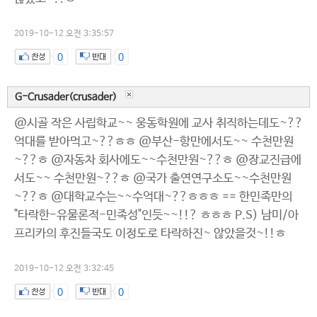
2019-10-12 오전 3:35:57
0
0
G-Crusader(crusader)
@시골 작은 사립학교~~ 웅동학원에 교사 취직하는데도~??
억대를 받아먹고~??ㅎㅎ @부산-항만에서도~~ 수천만원
~??ㅎ @자동차 회사에도~~수천만원~??ㅎ @장교진급에
서도~~ 수천만원~??ㅎ @국가 출연연구소도~~수천만원
~??ㅎ @대학교수는~~수억대~??ㅎㅎㅎ == 한민족만의
"타락한-유물론적-민족성"인듯~~!!? ㅎㅎㅎ P.S) 남미/아
프리카의 후진들국도 이정도로 타락하진~ 않았을것~!!ㅎ
2019-10-12 오전 3:32:45
0
0