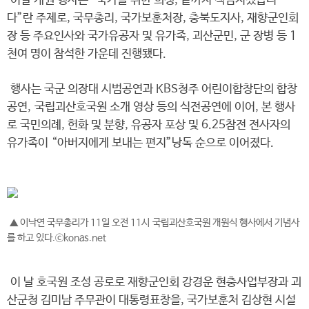
이날 개원 행사는 “국가를 위한 희생, 끝까지 책임지겠습니
다”란 주제로, 국무총리, 국가보훈처장, 충북도지사, 재향군인회
장 등 주요인사와 국가유공자 및 유가족, 괴산군민, 군 장병 등 1
천여 명이 참석한 가운데 진행됐다.
행사는 국군 의장대 시범공연과 KBS청주 어린이합창단의 합창
공연, 국립괴산호국원 소개 영상 등의 식전공연에 이어, 본 행사
로 국민의례, 헌화 및 분향, 유공자 포상 및 6.25참전 전사자의
유가족이 “아버지에게 보내는 편지”낭독 순으로 이어졌다.
▲ 이낙연 국무총리가 11일 오전 11시 국립괴산호국원 개원식 행사에서 기념사
를 하고 있다.ⓒkonas.net
이 날 호국원 조성 공로로 재향군인회 강경운 현충사업부장과 괴
산군청 김미남 주무관이 대통령표창을, 국가보훈처 김상현 시설