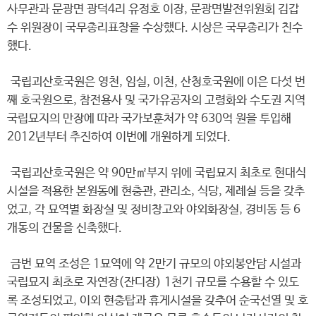
사무관과 문광면 광덕4리 유정호 이장, 문광면발전위원회 김갑
수 위원장이 국무총리표창을 수상했다. 시상은 국무총리가 친수
했다.
국립괴산호국원은 영천, 임실, 이천, 산청호국원에 이은 다섯 번
째 호국원으로, 참전용사 및 국가유공자의 고령화와 수도권 지역
국립묘지의 만장에 따라 국가보훈처가 약 630억 원을 투입해
2012년부터 추진하여 이번에 개원하게 되었다.
국립괴산호국원은 약 90만㎡부지 위에 국립묘지 최초로 현대식
시설을 적용한 본원동에 현충관, 관리소, 식당, 제례실 등을 갖추
었고, 각 묘역별 화장실 및 정비창고와 야외화장실, 경비동 등 6
개동의 건물을 신축했다.
금번 묘역 조성은 1묘역에 약 2만기 규모의 야외봉안담 시설과
국립묘지 최초로 자연장(잔디장) 1천기 규모를 수용할 수 있도
록 조성되었고, 이외 현충탑과 휴게시설을 갖추어 순국선열 및 호