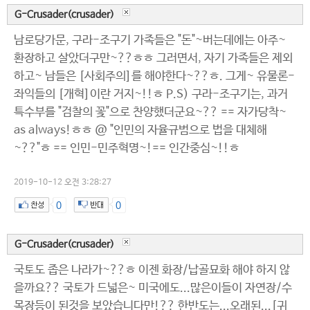
G-Crusader(crusader)
남로당가문, 구라-조구기 가족들은 "돈"~버는데에는 아주~
환장하고 살았더구만~??ㅎㅎ 그러면서, 자기 가족들은 제외
하고~ 남들은 [사회주의]를 해야한다~??ㅎ. 그게~ 유물론-
좌익들의 [개혁]이란 거지~!!ㅎ P.S) 구라-조구기는, 과거
특수부를 "검찰의 꽃"으로 찬양했더군요~?? == 자가당착~
as always!ㅎㅎ @ "인민의 자율규범으로 법을 대체해
~??"ㅎ == 인민-민주혁명~!== 인간중심~!!ㅎ
2019-10-12 오전 3:28:27
0
0
G-Crusader(crusader)
국토도 좁은 나라가~??ㅎ 이젠 화장/납골묘화 해야 하지 않
을까요?? 국토가 드넓은~ 미국에도...많은이들이 자연장/수
목장등이 된것을 보았습니다만!?? 한반도는...오래된...[귀