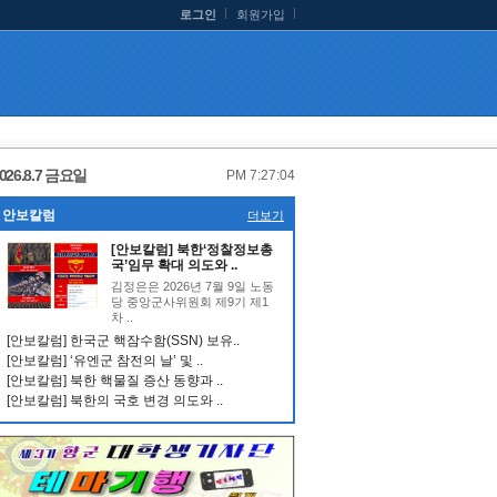
로그인
회원가입
026.8.7 금요일
PM 7:27:04
안보칼럼
더보기
[안보칼럼] 북한‘정찰정보총
국’임무 확대 의도와 ..
김정은은 2026년 7월 9일 노동
당 중앙군사위원회 제9기 제1
차 ..
[안보칼럼] 한국군 핵잠수함(SSN) 보유..
[안보칼럼] ‘유엔군 참전의 날’ 및 ..
[안보칼럼] 북한 핵물질 증산 동향과 ..
[안보칼럼] 북한의 국호 변경 의도와 ..