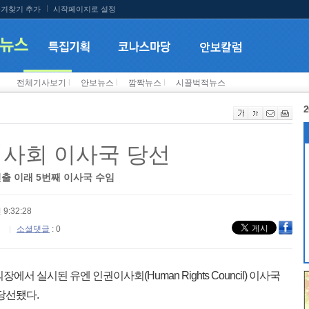
겨찾기 추가
시작페이지로 설정
전체기사보기
l
안보뉴스
l
깜짝뉴스
l
시끌벅적뉴스
2
이사회 이사국 당선
진출 이래 5번째 이사국 수임
 9:32:28
소셜댓글
: 0
서 실시된 유엔 인권이사회(Human Rights Council) 이사국
 당선됐다.