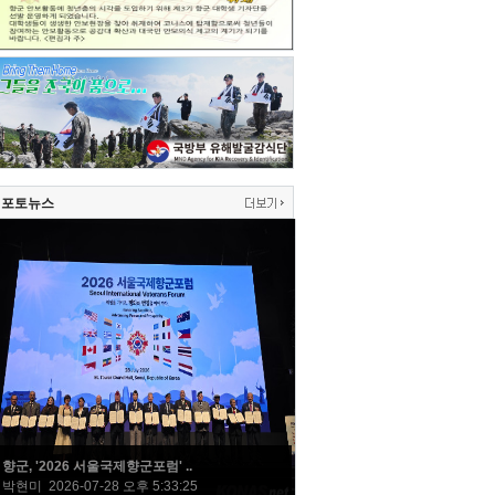
포토뉴스
향군, '2026 서울국제향군포럼' ..
박현미 2026-07-28 오후 5:33:25