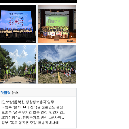
핫클릭
뉴스
[안보칼럼] 북한‘정찰정보총국’임무 ..
국방부 "올 SCM때 전작권 전환연도 결정 ..
보훈부 "군 복무기간 호봉 인정, 민간기업..
北김여정 "日, 전쟁국가로 변신…군사적 ..
정부, '독도 영유권 주장' 日방위백서에 ..