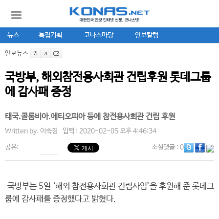
뉴스
특집기획
코나스마당
안보칼럼
안보뉴스
국방부, 해외참전용사회관 건립후원 롯데그룹
에 감사패 증정
태국.콜롬비아.에티오피아 등에 참전용사회관 건립 후원
Written by.
이숙경
입력 : 2020-02-05 오후 4:46:34
공유:
소셜댓글
: 0
국방부는 5일 ‘해외 참전용사회관 건립사업’을 후원해 준 롯데그
룹에 감사패를 증정했다고 밝혔다.