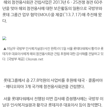
해외 참전용사회관 건립사업은 2013년 6ㆍ25전쟁 정전 60주
년을 맞아 해외 참전용사에 대한 보은활동의 일환으로 국방부와
롯데 그룹간 업무 협약(MOU)을 체결('13.7.17)해 추진해 왔
다.
▲ 이남우 국방부 인사복지실장(사진 왼쪽)이 5일 서울 롯데타워에서 황각규 롯
데지주 대표이사에게 해외 참전용사회관 건립 후원에 대한 감사패를 전달하고 있
다. [국방부 제공] ⓒkonas.net
롯데그룹에서 총 27.8억원의 사업비를 후원해 태국ㆍ콜롬비아
ㆍ에티오피아 3개 국가에 참전용사회관을 건립했다.
서울 롯데타워에서 진행된 이번 감사패 증정행사에는 국방부 이
남우 인사복지실장과 황각규 롯데지주 대표이사 등이 참석했다.