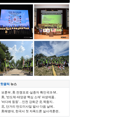
핫클릭
뉴스
보훈부, 美 전쟁포로·실종자 확인국과 M..
美, '반도체·태양광 핵심 소재' 파생제품..
'바다에 둥둥'…인천 강화군 北 목함지..
北, 단거리 탄도미사일 발사 다음 날에..
美해병대, 한국서 첫 자폭드론 실사격훈련..