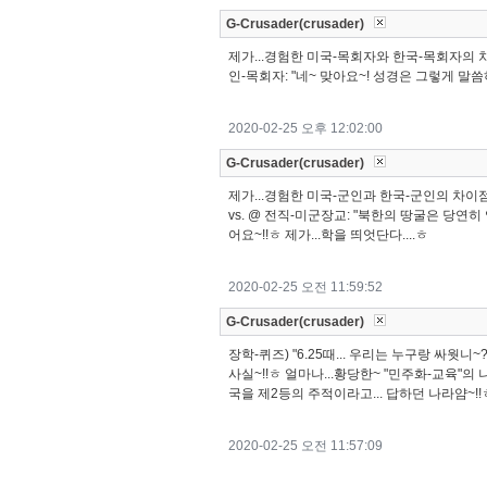
G-Crusader(crusader)
제가...경험한 미국-목회자와 한국-목회자의 차이점
인-목회자: "네~ 맞아요~! 성경은 그렇게 말씀하
2020-02-25 오후 12:02:00
G-Crusader(crusader)
제가...경험한 미국-군인과 한국-군인의 차이점
vs. @ 전직-미군장교: "북한의 땅굴은 당연히 
어요~!!ㅎ 제가...학을 띄엇단다....ㅎ
2020-02-25 오전 11:59:52
G-Crusader(crusader)
장학-퀴즈) "6.25때... 우리는 누구랑 싸웟니
사실~!!ㅎ 얼마나...황당한~ "민주화-교육"의 
국을 제2등의 주적이라고... 답하던 나라얌~!
2020-02-25 오전 11:57:09