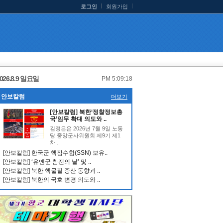
로그인
회원가입
026.8.9 일요일
PM 5:09:19
안보칼럼
더보기
[안보칼럼] 북한‘정찰정보총
국’임무 확대 의도와 ..
김정은은 2026년 7월 9일 노동
당 중앙군사위원회 제9기 제1
차 ..
[안보칼럼] 한국군 핵잠수함(SSN) 보유..
[안보칼럼] ‘유엔군 참전의 날’ 및 ..
[안보칼럼] 북한 핵물질 증산 동향과 ..
[안보칼럼] 북한의 국호 변경 의도와 ..