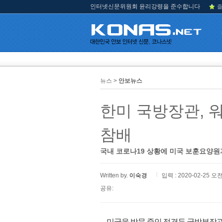
인터넷신문위원회 윤리강령을 준수합니다
즐
뉴스 >
안보뉴스
한미 국방장관, 
참배
국내 코로나19 상황에 미국 보훈요양원
Written by.
이숙경
입력 : 2020-02-25 오전
공유:
미국을 방문 중인 정경두 국방부장관