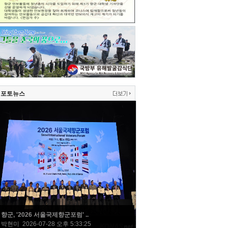
포토뉴스
향군, '2026 서울국제향군포럼' ..
박현미 2026-07-28 오후 5:33:25