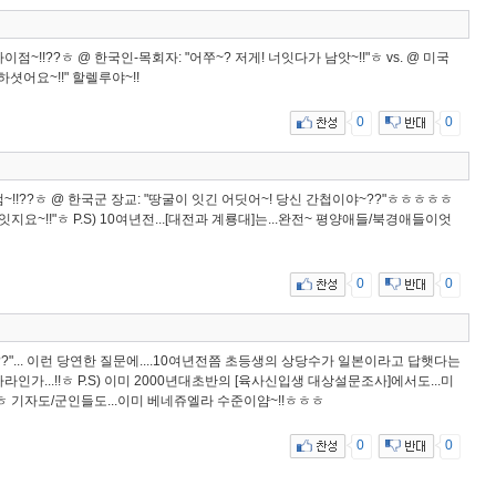
~!!??ㅎ @ 한국인-목회자: "어쭈~? 저게! 너잇다가 남앗~!!"ㅎ vs. @ 미국
셧어요~!!" 할렐루야~!!
0
0
~!!??ㅎ @ 한국군 장교: "땅굴이 잇긴 어딧어~! 당신 간첩이야~??"ㅎㅎㅎㅎㅎ
잇지요~!!"ㅎ P.S) 10여년전...[대전과 계룡대]는...완전~ 평양애들/북경애들이엇
0
0
~??"... 이런 당연한 질문에....10여년전쯤 초등생의 상당수가 일본이라고 답햇다는
나라인가...!!ㅎ P.S) 이미 2000년대초반의 [육사신입생 대상설문조사]에서도...미
!ㅎ 기자도/군인들도...이미 베네쥬엘라 수준이얌~!!ㅎㅎㅎ
0
0