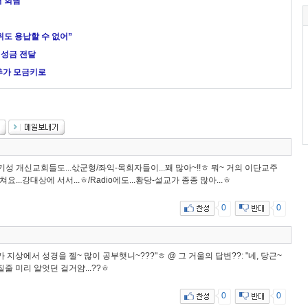
서 회담
위도 용납할 수 없어”
 성금 전달
 추가 모금키로
기성 개신교회들도...삯군형/좌익-목회자들이...꽤 많아~!!ㅎ 뭐~ 거의 이단교주
요...강대상에 서서...ㅎ/Radio에도...황당-설교가 종종 많아...ㅎ
0
0
가 지상에서 성경을 젤~ 많이 공부햇니~???"ㅎ @ 그 거울의 답변??: "네, 당근~
질줄 미리 알엇던 걸거얌...??ㅎ
0
0