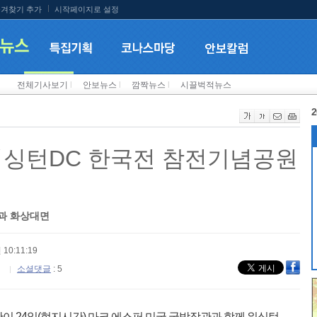
겨찾기 추가
시작페이지로 설정
전체기사보기
l
안보뉴스
l
깜짝뉴스
l
시끌벅적뉴스
2
워싱턴DC 한국전 참전기념공원
과 화상대면
 10:11:19
소셜댓글
: 5
이 24일(현지시간) 마크 에스퍼 미국 국방장관과 함께 워싱턴