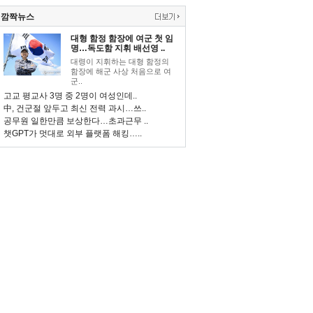
깜짝뉴스
대형 함정 함장에 여군 첫 임
명…독도함 지휘 배선영 ..
대령이 지휘하는 대형 함정의
함장에 해군 사상 처음으로 여
군..
고교 평교사 3명 중 2명이 여성인데..
中, 건군절 앞두고 최신 전력 과시…쓰..
공무원 일한만큼 보상한다…초과근무 ..
챗GPT가 멋대로 외부 플랫폼 해킹…..