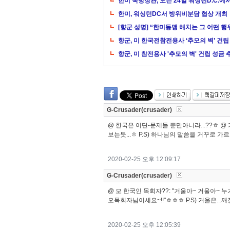
한미 국방장관, 오는 24일 워싱턴D.C.에
한미, 워싱턴DC서 방위비분담 협상 개최
[향군 성명] “한미동맹 해치는 그 어떤 행
향군, 미 한국전참전용사 ‘추모의 벽’ 건립
향군, 미 참전용사 '추모의 벽' 건립 성금
G-Crusader(crusader)
@ 한국은 이단-문제들 뿐만아니라...??ㅎ @ 
보는듯...ㅎ P.S) 하나님의 말씀을 거꾸로 가르쳐
2020-02-25 오후 12:09:17
G-Crusader(crusader)
@ 모 한국인 목회자??: "거울아~ 거울아~ 누
오목회자님이세요~!!"ㅎㅎㅎ P.S) 거울은...깨
2020-02-25 오후 12:05:39