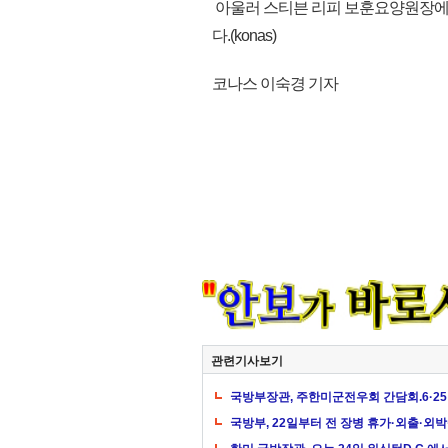
아울러 스티븐 리피 보훈요양원장에
다.(konas)
코나스 이숙경 기자
관련기사보기
국방부장관, 주한미군전우회 간담회.6·2
국방부, 22일부터 전 장병 휴가·외출·외박