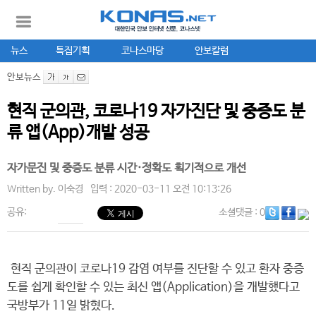
뉴스
특집기획
코나스마당
안보칼럼
안보뉴스
현직 군의관, 코로나19 자가진단 및 중증도 분
류 앱(App)개발 성공
자가문진 및 중증도 분류 시간·정확도 획기적으로 개선
Written by.
이숙경
입력 : 2020-03-11 오전 10:13:26
공유:
소셜댓글
: 0
현직 군의관이 코로나19 감염 여부를 진단할 수 있고 환자 중증
도를 쉽게 확인할 수 있는 최신 앱(Application)을 개발했다고
국방부가 11일 밝혔다.