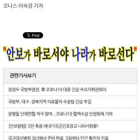
코나스 이숙경 기자
관련기사보기
정경두 국방부장관, 軍 코로나19 대응 긴급 주요지휘관회의
국방부, 대구․경북지역 의료물자 수송팀 긴급 투입
장병들 단체헌혈 적극 참여...코로나19 혈액수급 안정화에 기여
[안보칼럼] 5만 촉광 새내기국군간호장교 나라사랑愛!
국군대구병원 303병상 준비 완료, 5일부터 민간 확진자 진료