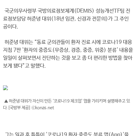
국군의무사령부 국방의료정보체계(DEMIS) 성능개선TF팀 진
료정보담당 허준녕 대위(18년 임관, 신경과 전문의)가 그 주인
공이다.
허준녕 대위는 “동료 군의관들이 환자 진료 시에 코로나19 대응
지침 7판 '환자의 중증도(무증상, 경증, 중증, 위중) 분류' 내용을
일일이 살펴보면서 진단하는 것을 보고 좀 더 편리한 방법을 찾아
보게 됐다”고 말했다.
▲ 허준녕 대위가 자신이 만든 ‘코로나19 체크업’ 앱을 가리키며 설명해주고 있
다.[국방부 제공] ⓒkonas.net
그는 일과 후 틈틈이 '코로나19 환자 중증도 분류 앱(App)'을