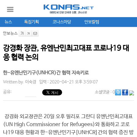
뉴스
특집기획
코나스마당
안보칼럼
안보뉴스
강경화 장관, 유엔난민최고대표 코로나19 대
응 협력 논의
한-유엔난민기구(UNHCR)간 협력 지속키로
Written by.
이숙경
입력 : 2020-04-21 오후 3:59:07
공유:
소셜댓글
: 0
강경화 외교장관은 20일 오후 필리포 그란디 유엔난민최고대표
(UN High Commissioner for Refugees)와 통화하고 코로
나19 대응 현황과 한-유엔난민기구[UNHCR]간의 협력 증진 방