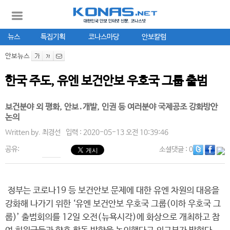
뉴스
특집기획
코나스마당
안보칼럼
안보뉴스
한국 주도, 유엔 보건안보 우호국 그룹 출범
보건분야 외 평화, 안보․개발, 인권 등 여러분야 국제공조 강화방안
논의​
Written by.
최경선
입력 : 2020-05-13 오전 10:39:46
공유:
소셜댓글
: 0
정부는 코로나19 등 보건안보 문제에 대한 유엔 차원의 대응을
강화해 나가기 위한 ‘유엔 보건안보 우호국 그룹(이하 우호국 그
룹)’ 출범회의를 12일 오전(뉴욕시각)에 화상으로 개최하고 참