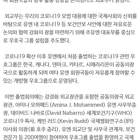
여 회원국들과 향후 활동 방향을 논의했다고 외교부가 밝혔다.
외교부는 우리의 코로나19 모범 대응에 대한 국제사회의 신뢰를
바탕으로 유엔 내 코로나19 등 보건안보 사안에 대한 자유로운
논의와 협력 강화의 장을 마련하기 위해 주유엔 대표부를 중심으
로 우호국 그룹 설립을 주도했다.
코로나19 확산 이후 유엔에서 처음 출범하는 코로나19 관련 우
호그룹은 한국, 캐나다, 덴마크, 카타르, 시에라리온이 공동의장
국으로 활동하게 되며 여타 유엔 회원국들이 자유롭게 참여할 수
있는 개방형 우호그룹으로 운영된다.
이번 출범회의에는 강경화 외교장관을 포함한 공동의장국 외교
장관, 아미나 모하메드(Amina J. Mohammed) 유엔 사무부총
장, 데이비드 나바로(David Nabarro) 세계보건기구(WHO)
코로나19 특사, 케빈 러드(Kevin Rudd) 국제평화연구소(IPI)
이사회 의장(前 호주 총리), 유엔 외교단 및 사무국 관계자, 보건
전문가 등 200여명이 참여하여 우호그룹 출범을 환영하고 국제