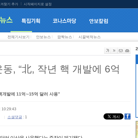
겨찾기 추가
시작페이지로 설정
전체기사보기
l
안보뉴스
l
깜짝뉴스
l
시끌벅적뉴스
2
 “北, 작년 핵 개발에 6억
 핵개발에 11억∼15억 달러 사용”
 10:29:43
소셜댓글
: 1
 달러 이상을 사용했다는 주장이 제기됐다.