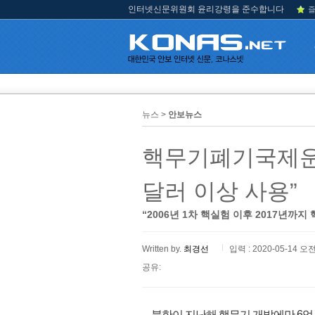
인터넷신문위원회 윤리강령을 준수합니다
즐
뉴스 >
안보뉴스
핵무기폐기국제운동,
달러 이상 사용”
“2006년 1차 핵실험 이후 2017년까지
Written by.
최경선
입력 : 2020-05-14 오전
공유:
북한이 지난해 핵무기 개발에만 6억