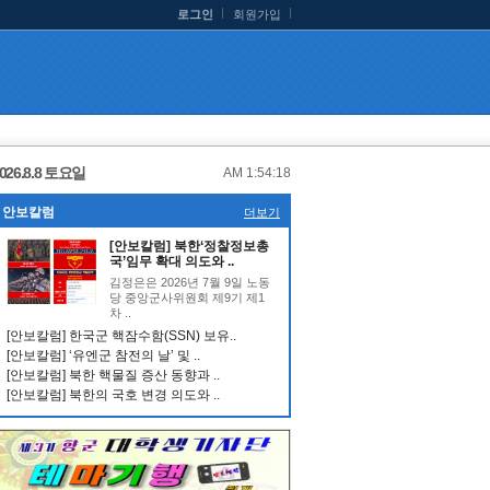
로그인
회원가입
026.8.8 토요일
AM 1:54:18
안보칼럼
더보기
[안보칼럼] 북한‘정찰정보총
국’임무 확대 의도와 ..
김정은은 2026년 7월 9일 노동
당 중앙군사위원회 제9기 제1
차 ..
[안보칼럼] 한국군 핵잠수함(SSN) 보유..
[안보칼럼] ‘유엔군 참전의 날’ 및 ..
[안보칼럼] 북한 핵물질 증산 동향과 ..
[안보칼럼] 북한의 국호 변경 의도와 ..