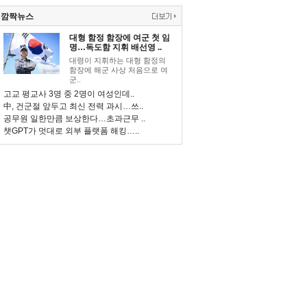
깜짝뉴스
대형 함정 함장에 여군 첫 임
명…독도함 지휘 배선영 ..
대령이 지휘하는 대형 함정의
함장에 해군 사상 처음으로 여
군..
고교 평교사 3명 중 2명이 여성인데..
中, 건군절 앞두고 최신 전력 과시…쓰..
공무원 일한만큼 보상한다…초과근무 ..
챗GPT가 멋대로 외부 플랫폼 해킹…..