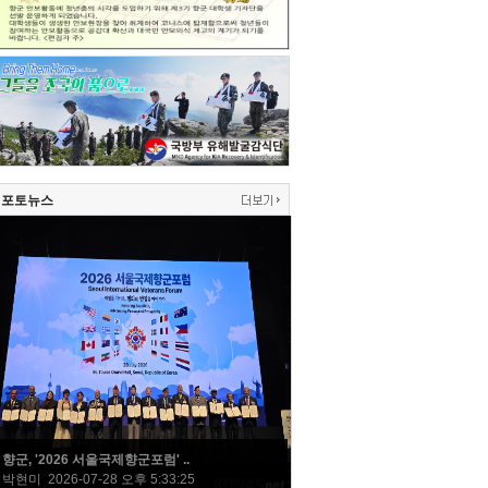
포토뉴스
향군, '2026 서울국제향군포럼' ..
박현미 2026-07-28 오후 5:33:25