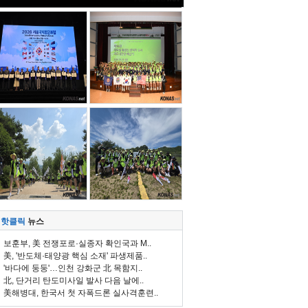
핫클릭
뉴스
보훈부, 美 전쟁포로·실종자 확인국과 M..
美, '반도체·태양광 핵심 소재' 파생제품..
'바다에 둥둥'…인천 강화군 北 목함지..
北, 단거리 탄도미사일 발사 다음 날에..
美해병대, 한국서 첫 자폭드론 실사격훈련..