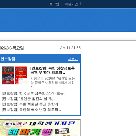
로그인
회원가입
026.8.6 목요일
AM 11:31:55
안보칼럼
더보기
[안보칼럼] 북한‘정찰정보총
국’임무 확대 의도와 ..
김정은은 2026년 7월 9일 노동
당 중앙군사위원회 제9기 제1
차 ..
[안보칼럼] 한국군 핵잠수함(SSN) 보유..
[안보칼럼] ‘유엔군 참전의 날’ 및 ..
[안보칼럼] 북한 핵물질 증산 동향과 ..
[안보칼럼] 북한의 국호 변경 의도와 ..