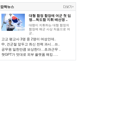
깜짝뉴스
대형 함정 함장에 여군 첫 임
명…독도함 지휘 배선영 ..
대령이 지휘하는 대형 함정의
함장에 해군 사상 처음으로 여
군..
고교 평교사 3명 중 2명이 여성인데..
中, 건군절 앞두고 최신 전력 과시…쓰..
공무원 일한만큼 보상한다…초과근무 ..
챗GPT가 멋대로 외부 플랫폼 해킹…..