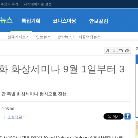
겨찾기 추가
시작페이지로 설정
전체기사보기
l
안보뉴스
l
깜짝뉴스
l
시끌벅적뉴스
2
화 화상세미나 9월 1일부터 3
간 특별 화상세미나 형식으로 진행
 9:05:06
소셜댓글
: 1
서울안보대화(SDD, Seoul Defense Dialogue) 화상세미나｣를