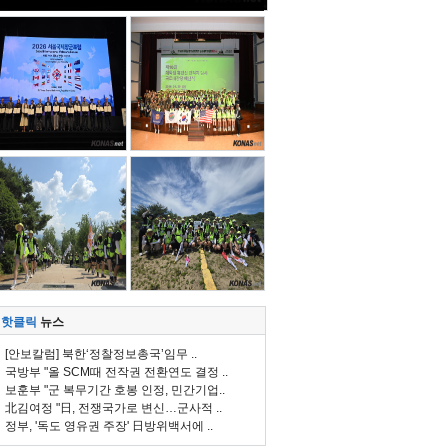
핫클릭
뉴스
[안보칼럼] 북한‘정찰정보총국’임무 ..
국방부 "올 SCM때 전작권 전환연도 결정 ..
보훈부 "군 복무기간 호봉 인정, 민간기업..
北김여정 "日, 전쟁국가로 변신…군사적 ..
정부, '독도 영유권 주장' 日방위백서에 ..