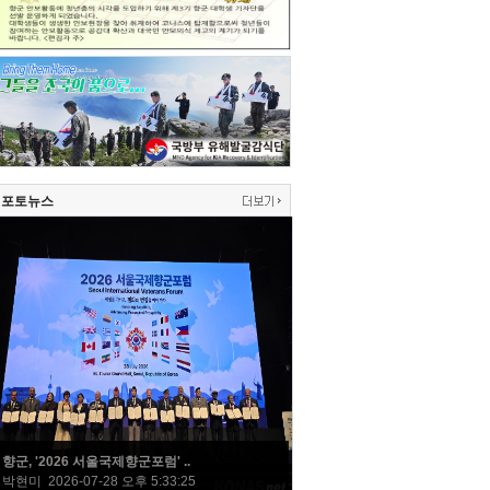
포토뉴스
향군, '2026 서울국제향군포럼' ..
박현미 2026-07-28 오후 5:33:25