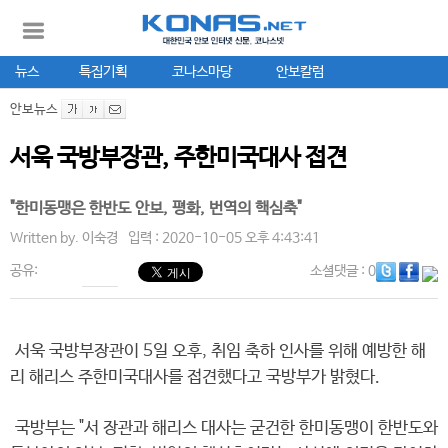
뉴스
특집기획
코나스마당
안보칼럼
안보뉴스
서욱 국방부장관, 주한미국대사 접견
"한미동맹은 한반도 안보, 평화, 번역의 핵심축"
Written by.
이숙경
입력 : 2020-10-05 오후 4:43:41
공유:
소셜댓글
: 0
서욱 국방부장관이 5일 오후, 취임 축하 인사를 위해 예방한 해
리 해리스 주한미국대사를 접견했다고 국방부가 밝혔다.
국방부는 "서 장관과 해리스 대사는 굳건한 한미동맹이 한반도와