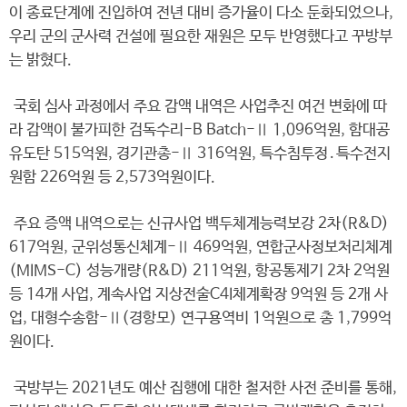
이 종료단계에 진입하여 전년 대비 증가율이 다소 둔화되었으나,
우리 군의 군사력 건설에 필요한 재원은 모두 반영했다고 꾸방부
는 밝혔다.
국회 심사 과정에서 주요 감액 내역은 사업추진 여건 변화에 따
라 감액이 불가피한 검독수리-B Batch-Ⅱ 1,096억원, 함대공
유도탄 515억원, 경기관총-Ⅱ 316억원, 특수침투정․특수전지
원함 226억원 등 2,573억원이다.
주요 증액 내역으로는 신규사업 백두체계능력보강 2차(R&D)
617억원, 군위성통신체계-Ⅱ 469억원, 연합군사정보처리체계
(MIMS-C) 성능개량(R&D) 211억원, 항공통제기 2차 2억원
등 14개 사업, 계속사업 지상전술C4I체계확장 9억원 등 2개 사
업, 대형수송함-Ⅱ(경항모) 연구용역비 1억원으로 총 1,799억
원이다.
국방부는 2021년도 예산 집행에 대한 철저한 사전 준비를 통해,