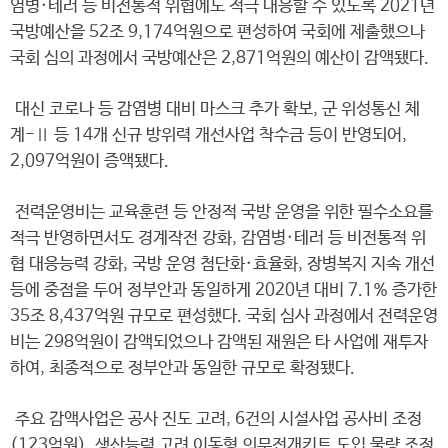
염병·테러 등 비전통적 위협에도 적극 대응할 수 있도록 2021년
국방예산을 52조 9,174억원으로 편성하여 국회에 제출했으나
국회 심의 과정에서 국방예산은 2,871억원의 예산이 감액됐다.
대신 코로나 등 감염병 대비 마스크 추가 확보, 군 위성통신 체
계-Ⅱ 등 14개 신규 방위력 개선사업 착수금 등이 반영되어,
2,097억원이 증액됐다.
전력운영비는 교육훈련 등 안정적 국방 운영을 위한 필수소요를
적극 반영하면서도 경계작전 강화, 감염병·테러 등 비전통적 위
협 대응능력 강화, 국방 운영 첨단화·효율화, 장병복지 지속 개선
등에 중점을 두어 정부안과 동일하게 2020년 대비 7.1% 증가한
35조 8,437억원 규모로 편성했다. 국회 심사 과정에서 전력운영
비는 298억원이 감액되었으나 감액된 재원은 타 사업에 재투자
하여, 최종적으로 정부안과 동일한 규모로 확정됐다.
주요 감액사업은 공사 진도 고려, 6건의 시설사업 공사비 조정
(123억원), 생산능력 고려 이동형 의무전개키트 도입 물량 조정