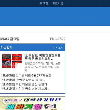
로그인
회원가입
026.8.7 금요일
PM 1:27:11
안보칼럼
더보기
[안보칼럼] 북한‘정찰정보총
국’임무 확대 의도와 ..
김정은은 2026년 7월 9일 노동
당 중앙군사위원회 제9기 제1
차 ..
[안보칼럼] 한국군 핵잠수함(SSN) 보유..
[안보칼럼] ‘유엔군 참전의 날’ 및 ..
[안보칼럼] 북한 핵물질 증산 동향과 ..
[안보칼럼] 북한의 국호 변경 의도와 ..