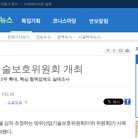
겨찾기 추가
시작페이지로 설정
전체기사보기
l
안보뉴스
l
깜짝뉴스
l
시끌벅적뉴스
2
기술보호위원회 개최
2주 확대, 핵심 협력업체도 실태조사
 3:51:28
소셜댓글
: 0
등을 심의·조정하는 방위산업기술보호위원회(이하 위원회)가 서욱
최됐다.