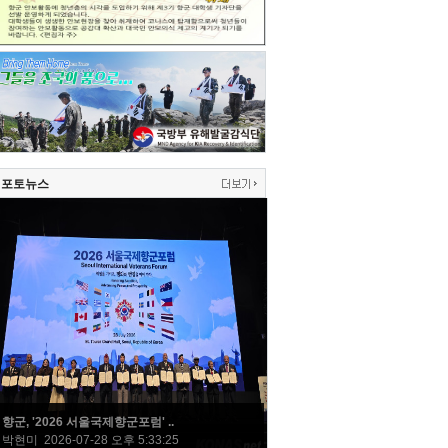
포토뉴스
향군, '2026 서울국제향군포럼' ..
박현미 2026-07-28 오후 5:33:25