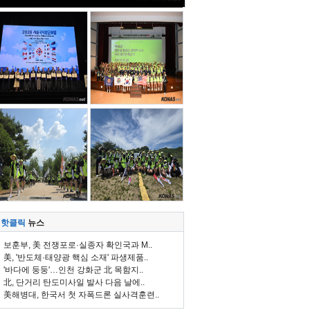
핫클릭
뉴스
보훈부, 美 전쟁포로·실종자 확인국과 M..
美, '반도체·태양광 핵심 소재' 파생제품..
'바다에 둥둥'…인천 강화군 北 목함지..
北, 단거리 탄도미사일 발사 다음 날에..
美해병대, 한국서 첫 자폭드론 실사격훈련..