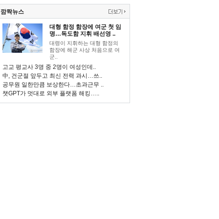
깜짝뉴스
대형 함정 함장에 여군 첫 임
명…독도함 지휘 배선영 ..
대령이 지휘하는 대형 함정의
함장에 해군 사상 처음으로 여
군..
고교 평교사 3명 중 2명이 여성인데..
中, 건군절 앞두고 최신 전력 과시…쓰..
공무원 일한만큼 보상한다…초과근무 ..
챗GPT가 멋대로 외부 플랫폼 해킹…..