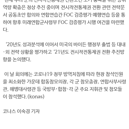
현재 우리 군의 전시작전통제권 전환조건 조기 충족을 위한 방위
역량 확충은 정상 추진 중이며 전시작전통제권 전환 관련 전략문
서 공동초안 합의와 연합연습간 FOC 검증평가 예행연습 등을 통
하여 향후 미래연합군사령부 FOC 검증평가 시행 여건을 마련했
다.
‘20년도 성과분석에 이어서 미국의 바이든 행정부 출범 등 대내
·외 전략 상황을 평가하고 ‘21년도 전시작전통제권 전환 추진방
향을 논의했다.
이 날 회의에는 코로나19 정부 방역치침에 따라 현장 참석인원
을 최소화한 가운데 합동참모의장, 각 군 참모총장, 연합사부사령
관, 해병대사령관 등 국방부･합참·각 군 주요 지휘관 및 참모들
이 참석했다.(konas)
코나스 이숙경 기자