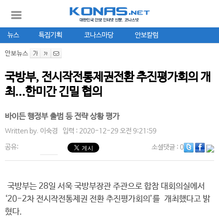
뉴스
특집기획
코나스마당
안보칼럼
안보뉴스
국방부, 전시작전통제권전환 추진평가회의 개
최...한미간 긴밀 협의
바이든 행정부 출범 등 전략 상황 평가
Written by.
이숙경
입력 : 2020-12-29 오전 9:21:59
공유:
소셜댓글
: 0
국방부는 28일 서욱 국방부장관 주관으로 합참 대회의실에서
‘20-2차 전시작전통제권 전환 추진평가회의’를 개최했다고 밝
혔다.