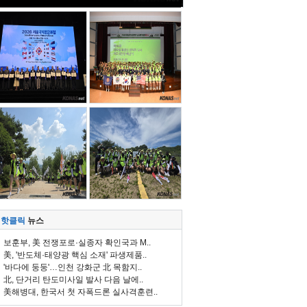
핫클릭
뉴스
보훈부, 美 전쟁포로·실종자 확인국과 M..
美, '반도체·태양광 핵심 소재' 파생제품..
'바다에 둥둥'…인천 강화군 北 목함지..
北, 단거리 탄도미사일 발사 다음 날에..
美해병대, 한국서 첫 자폭드론 실사격훈련..