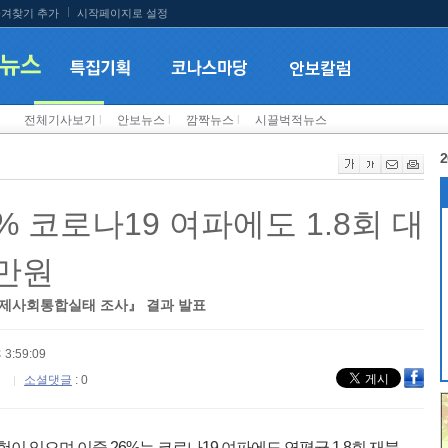
겨찾기 추가
시작페이지로 설정
전체기사보기
l
안보뉴스
l
깜짝뉴스
l
시끌벅적뉴스
2
 코로나19 여파에도 1.8회 대
1만원
민 경제사회통합실태 조사』 결과 발표
 3:59:09
소셜댓글
: 0
이 있으며 이중 26%는 코로나19 여파에도 연평균 1.8회 재북