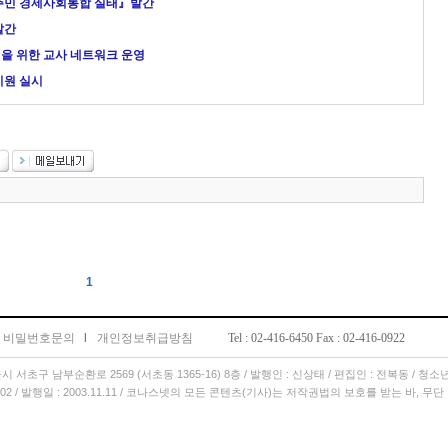
탈주민 경제사회통합 실태』발간
발간
을 위한 교사 네트워크 운영
지원 실시
1
비밀번호문의
l
개인정보취급방침
Tel : 02-416-6450 Fax : 02-416-0922
서울시 서초구 남부순환로 2569 (서초동 1365-16) 8층 / 발행인 : 신상태 / 편집인 : 전복동 / 청
11.02 / 발행일 : 2003.11.11 / 코나스넷의 모든 콘텐츠(기사)는 저작권법의 보호를 받는 바, 무