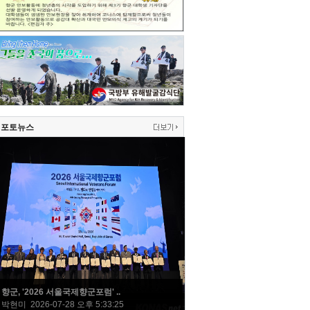
포토뉴스
향군, '2026 서울국제향군포럼' ..
박현미 2026-07-28 오후 5:33:25