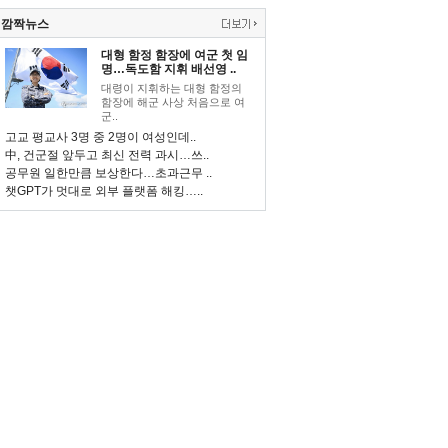
깜짝뉴스
대형 함정 함장에 여군 첫 임
명…독도함 지휘 배선영 ..
대령이 지휘하는 대형 함정의
함장에 해군 사상 처음으로 여
군..
고교 평교사 3명 중 2명이 여성인데..
中, 건군절 앞두고 최신 전력 과시…쓰..
공무원 일한만큼 보상한다…초과근무 ..
챗GPT가 멋대로 외부 플랫폼 해킹…..