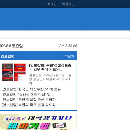
로그인
회원가입
026.8.8 토요일
AM 8:39:07
안보칼럼
더보기
[안보칼럼] 북한‘정찰정보총
국’임무 확대 의도와 ..
김정은은 2026년 7월 9일 노동
당 중앙군사위원회 제9기 제1
차 ..
[안보칼럼] 한국군 핵잠수함(SSN) 보유..
[안보칼럼] ‘유엔군 참전의 날’ 및 ..
[안보칼럼] 북한 핵물질 증산 동향과 ..
[안보칼럼] 북한의 국호 변경 의도와 ..