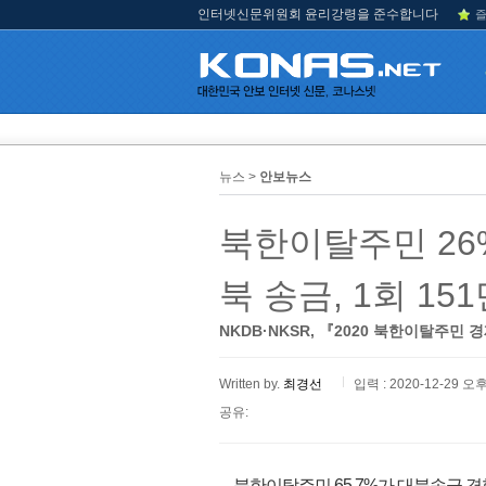
인터넷신문위원회 윤리강령을 준수합니다
즐
뉴스 >
안보뉴스
북한이탈주민 26%
북 송금, 1회 15
NKDB·NKSR, 『2020 북한이탈주
Written by.
최경선
입력 : 2020-12-29 오후
공유:
북한이탈주민 65.7%가 대북송금 경험