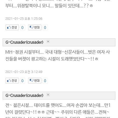
부터...위장탈북이니 모니... 말들이 잇던데...??ㅎ
2021-01-25 오후 1:25:06
0
0
G-Crusader(crusader)
MH-정권 시절부터... 국내 대형-신문사들이...벗은 여자 사
진들을 버졋이 광고하는 시절이 도래햇엇단다~~!!ㅎ
2021-01-23 오전 3:12:49
0
0
G-Crusader(crusader)
전~ 젊은시절... 데이트를 햇어도...여자 손잡아 보는데...만1
년이 걸렷단다~!!ㅎㅎ 근데~~ 주위의 다른 애들은...전혀~