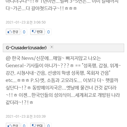
아니더구나~!!ㅎ 1년이면...벌써 3-5번은... 이미 갈때까지
다~가곤...다 갈아쳣드라구~!!ㅎㅎㅎ
2021-01-23 오전 3:06:50
0
0
G-Crusader(crusader)
@ 한국 News/신문에...매일~ 빠지지않고 나오는
General-기사들이 아니가~???ㅎ == "성폭행, 갑질, 위계-
강간, 시청사내-간음, 선생의 학생 성폭행, 목회자 간음"
etc...ㅎㅎㅎ P.S)옛, 소돔과 고모라도... 이보다 더~ 햇을까
싶단다~!?ㅎ 동방예의지국은...옛날에 물건너 간것 같더라
~!!ㅎ 이젠...한국인들의 성의식이...세계최고로 개방된 나라
같더라~!?!ㅎ
2021-01-23 오전 3:03:39
0
0