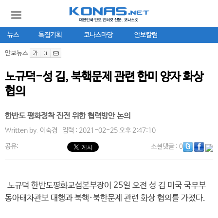
뉴스
특집기획
코나스마당
안보칼럼
안보뉴스
노규덕-성 김, 북핵문제 관련 한미 양자 화상
협의
한반도 평화정착 진전 위한 협력방안 논의
Written by.
이숙경
입력 : 2021-02-25 오후 2:47:10
공유:
소셜댓글
: 0
노규덕 한반도평화교섭본부장이 25일 오전 성 김 미국 국무부
동아태차관보 대행과 북핵·북한문제 관련 화상 협의를 가졌다.