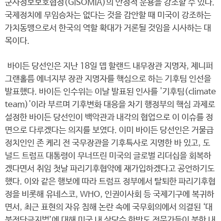
군사정보보호협정(GISOMIA)의 안정적 운용을 강조할 수 있다.
국제정치에 무임승차는 없다는 것을 감안할 때 미국이 강조하는
가치동맹으로서 한국의 역할 확대가 거론될 것임을 시사하는 대
목이다.
바이든 당선인은 지난 18일 뎁 할랜드 내무장관 지명자, 제니퍼
그랜홀름 에너지부 장관 지명자를 핵심으로 하는 기후팀 인선을
발표했다. 바이든 인수위는 이날 발표된 인사를 '기후팀(climate
team)'이라 부르며 기후변화 대응을 차기 행정부의 핵심 과제로
설정한 바이든 당선인이 백악관과 내각의 협업으로 이 이슈를 정
면으로 다루겠다는 의지를 보였다. 이미 바이든 당선인은 거물급
정치인인 존 케리 전 국무장관을 기후특사로 지명한 바 있고, 도
널드 트럼프 대통령이 무너뜨린 미국의 글로벌 리더십을 회복하
겠다면서 취임 첫날 파리기후협약에 재가입하겠다고 공언하기도
했다. 이와 같은 행보에 따라 트럼프 정부에서 탈퇴한 파리기후협
정을 비롯해 유네스코, WHO, 인권이사회 등 국제기구에 복귀하
면서, 최근 표현의 자유 침해 논란 속에 국무회의에서 의결된 ‘대
북전단금지법’에 대해 미국 내 상당수 한반도 전문가들이 북한 내