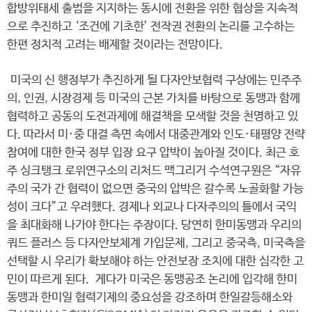
합방위태세 출범을 지지하는 동시에 전환을 위한 협상을 지속적
으로 추진하고 ‘조건에 기초한’ 전작권 전환의 논리를 고수하는
한편 정치적 고려는 배제할 것이라는 전망이다.
미국의 신 행정부가 추진하게 될 다자안보협력 구상에는 민주주
의, 인권, 시장경제 등 미국의 근본 가치를 바탕으로 동맹과 함께
협력하고 공동의 도전과제에 해결책을 모색할 것을 천명하고 있
다. 따라서 미·중 대결 측면 속에서 대중관계와 인도·태평양 전략
참여에 대한 한국 정부 입장 요구 압박이 높아질 것이다. 최근 호
주 싱크탱크 로위연구소의 리처드 맥그리거 수석연구원은 “자유
주의 국가 간 협력이 없으면 중국의 압박은 갈수록 노골화할 가능
성이 크다”고 우려했다. 경제나 외교나 다자주의의 틀에서 국익
을 최대화해 나가야 한다는 주장이다. 당연히 한미동맹과 우리의
쿼드 플러스 등 다자안보체계 가입문제, 그리고 중국측, 미국측을
선택할 시 우리가 확보해야 하는 안전보장 조치에 대한 심각한 고
민이 따르게 된다. 게다가 미국은 동맹공조 논리에 입각해 한미
동맹과 한미일 협력기제의 중요성을 강조하며 한일갈등해소와