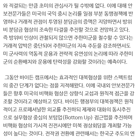
와 직결되는 만큼 초미의 관심사가 될 수밖에 없다. 이에 대해 안
보전문가들은 미국의 국익 중시 논리를 일정 부분 동맹정책에 반
영하나 거래적 관점이 투영된 분담금의 증액은 지양하면서 방위
비 분담금 협상의 조속한 타결을 추진할 것으로 전망하고 있다.
즉 방위비 인상이 관철되지 않으면 주한미군을 철수할 수 있다는
거래적 압박은 중단되어 주한미군의 지속 주둔을 강조하면서도
미 군사력의 역동적 운용과 전략적 유연성의 논리에 따라 주한미
군의 순환배치와 운용에 탄력성을 강화할 것이라는 예측이다.
그동안 바이든 캠프에서는 효과적인 대북협상을 위한 스펙트럼
의 중간 단계가 없다는 점을 지적해왔다. 이에 국내외 안보전문가
들은 향후 미국의 비핵화 협상은 상향식 교섭과 원칙적 접근을 강
조할 것이라고 예상하고 있다. 바이든 행정부의 대북정책은 원칙
적이고 프로페셔널한 외교를 추진하되 제재와 대화의 동시추진
으로 실무협상 중심의 보텀업(Bottom Up) 접근법을 추진하며
비핵화 협상의 가시적 진전시에만 미북 정상회담을 개최할 가능
성이 높다는 것이다. 전작권 전환에 관련해서는 한국군 주도의 연