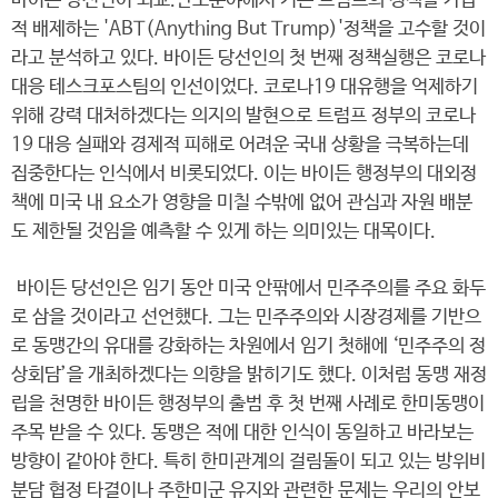
바이든 당선인이 외교.안보분야에서 기존 트럼프의 정책을 가급
적 배제하는 'ABT(Anything But Trump)'정책을 고수할 것이
라고 분석하고 있다. 바이든 당선인의 첫 번째 정책실행은 코로나
대응 테스크포스팀의 인선이었다. 코로나19 대유행을 억제하기
위해 강력 대처하겠다는 의지의 발현으로 트럼프 정부의 코로나
19 대응 실패와 경제적 피해로 어려운 국내 상황을 극복하는데
집중한다는 인식에서 비롯되었다. 이는 바이든 행정부의 대외정
책에 미국 내 요소가 영향을 미칠 수밖에 없어 관심과 자원 배분
도 제한될 것임을 예측할 수 있게 하는 의미있는 대목이다.
바이든 당선인은 임기 동안 미국 안팎에서 민주주의를 주요 화두
로 삼을 것이라고 선언했다. 그는 민주주의와 시장경제를 기반으
로 동맹간의 유대를 강화하는 차원에서 임기 첫해에 ‘민주주의 정
상회담’을 개최하겠다는 의향을 밝히기도 했다. 이처럼 동맹 재정
립을 천명한 바이든 행정부의 출범 후 첫 번째 사례로 한미동맹이
주목 받을 수 있다. 동맹은 적에 대한 인식이 동일하고 바라보는
방향이 같아야 한다. 특히 한미관계의 걸림돌이 되고 있는 방위비
분담 협정 타결이나 주한미군 유지와 관련한 문제는 우리의 안보