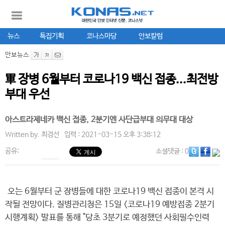
뉴스
특집기획
코나스마당
안보칼럼
안보뉴스
軍 장병 6월부터 코로나19 백신 접종...최전방
부대 우선
아스트라제네카 백신 접종, 2분기엔 사단급부대 의무대 대상
Written by.
최경선
입력 : 2021-03-15 오후 3:38:12
공유:
소셜댓글
: 0
오는 6월부터 군 장병들에 대한 코로나19 백신 접종이 본격 시
작될 전망이다. 질병관리청은 15일 <코로나19 예방접종 2분기
시행계획> 발표를 통해 "당초 3분기로 예정했던 사회필수인력