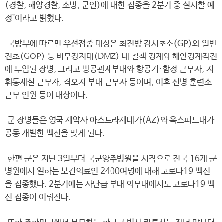
(경찰, 해양경찰, 소방, 군인)에 대한 접종을 2분기 중 실시할 예
정"이라고 밝혔다.
국방부에 따르면 우선접종 대상은 최전방 감시초소(GP)와 일반
전초(GOP) 등 비무장지대(DMZ) 내 철책 경계와 해안경계작전
에 투입된 장병, 그리고 방공관제부대와 항공기·함정 근무자, 지
휘통제실 근무자, 격오지 부대 근무자 등이며, 이후 신병 훈련소
근무 인원 등이 대상이다.
군 장병들은 영국 제약사 아스트라제네카(AZ)와 옥스퍼드대가
공동 개발한 백신을 맞게 된다.
한편 군은 지난 3일부터 국군양주병원을 시작으로 전국 16개 군
병원에서 일하는 보건의료인 2400여명에 대해 코로나19 백신
을 접종했다. 2분기에는 사단급 부대 의무대에서도 코로나19 백
신 접종이 이뤄진다.