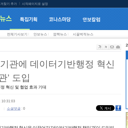
겨찾기 추가
시작페이지로 설정
전체기사보기
l
안보뉴스
l
깜짝뉴스
l
시끌벅적뉴스
2
공기관에 데이터기반행정 혁신
관’ 도입
정 혁신 및 협업 효과 기대
 10:31:03
소셜댓글
: 0
기반행정 혁신을 이끌어갈 ‘데이터기반행정 책임관’이 도입되