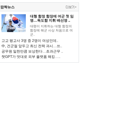
깜짝뉴스
대형 함정 함장에 여군 첫 임
명…독도함 지휘 배선영 ..
대령이 지휘하는 대형 함정의
함장에 해군 사상 처음으로 여
군..
고교 평교사 3명 중 2명이 여성인데..
中, 건군절 앞두고 최신 전력 과시…쓰..
공무원 일한만큼 보상한다…초과근무 ..
챗GPT가 멋대로 외부 플랫폼 해킹…..