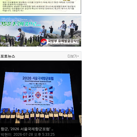
포토뉴스
향군, '2026 서울국제향군포럼' ..
박현미 2026-07-28 오후 5:33:25