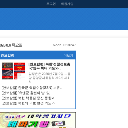
로그인
회원가입
026.8.6 목요일
Noon 12:36:47
안보칼럼
더보기
[안보칼럼] 북한‘정찰정보총
국’임무 확대 의도와 ..
김정은은 2026년 7월 9일 노동
당 중앙군사위원회 제9기 제1
차 ..
[안보칼럼] 한국군 핵잠수함(SSN) 보유..
[안보칼럼] ‘유엔군 참전의 날’ 및 ..
[안보칼럼] 북한 핵물질 증산 동향과 ..
[안보칼럼] 북한의 국호 변경 의도와 ..