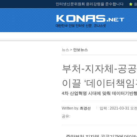
인터넷신문위원회 윤리강령을 준수합니다
즐
뉴스 >
안보뉴스
부처-지자체-공
이끌 ‘데이터책임
4차 산업혁명 시대에 맞춰 데이터기반행
Written by.
최경선
입력 : 2021-03-31 오전
공유:
중앙부처-지자체-공공기관에 데이터