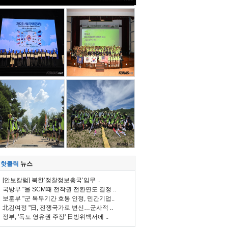
핫클릭
뉴스
[안보칼럼] 북한‘정찰정보총국’임무 ..
국방부 "올 SCM때 전작권 전환연도 결정 ..
보훈부 "군 복무기간 호봉 인정, 민간기업..
北김여정 "日, 전쟁국가로 변신…군사적 ..
정부, '독도 영유권 주장' 日방위백서에 ..