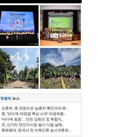
핫클릭
뉴스
보훈부, 美 전쟁포로·실종자 확인국과 M..
美, '반도체·태양광 핵심 소재' 파생제품..
'바다에 둥둥'…인천 강화군 北 목함지..
北, 단거리 탄도미사일 발사 다음 날에..
美해병대, 한국서 첫 자폭드론 실사격훈련..