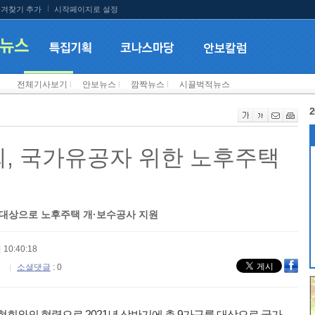
겨찾기 추가
시작페이지로 설정
전체기사보기
l
안보뉴스
l
깜짝뉴스
l
시끌벅적뉴스
2
, 국가유공자 위한 노후주택
가구 대상으로 노후주택 개·보수공사 지원
 10:40:18
소셜댓글
: 0
와의 협력으로 2021년 상반기에 총 9가구를 대상으로 국가