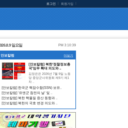
로그인
회원가입
026.8.9 일요일
PM 3:10:39
안보칼럼
더보기
[안보칼럼] 북한‘정찰정보총
국’임무 확대 의도와 ..
김정은은 2026년 7월 9일 노동
당 중앙군사위원회 제9기 제1
차 ..
[안보칼럼] 한국군 핵잠수함(SSN) 보유..
[안보칼럼] ‘유엔군 참전의 날’ 및 ..
[안보칼럼] 북한 핵물질 증산 동향과 ..
[안보칼럼] 북한의 국호 변경 의도와 ..