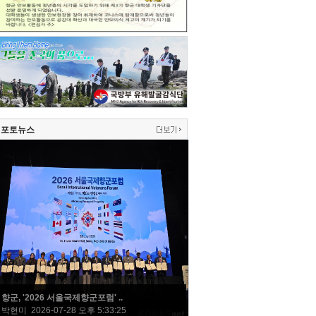
포토뉴스
향군, '2026 서울국제향군포럼' ..
박현미 2026-07-28 오후 5:33:25