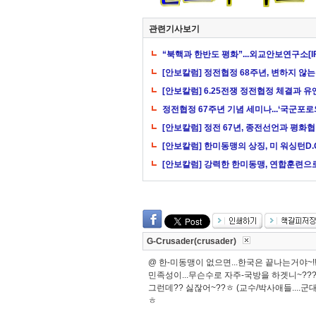
관련기사보기
“북핵과 한반도 평화”...외교안보연구소[I
[안보칼럼] 정전협정 68주년, 변하지 않
[안보칼럼] 6.25전쟁 정전협정 체결과 유
정전협정 67주년 기념 세미나...‘국군포로
[안보칼럼] 정전 67년, 종전선언과 평화
[안보칼럼] 한미동맹의 상징, 미 워싱턴D.C
[안보칼럼] 강력한 한미동맹, 연합훈련으
G-Crusader(crusader)
@ 한-미동맹이 없으면...한국은 끝나는거야~!!
민족성이...무슨수로 자주-국방을 하겟니~???ㅎ
그런데?? 싫잖어~??ㅎ (교수/박사애들....
ㅎ