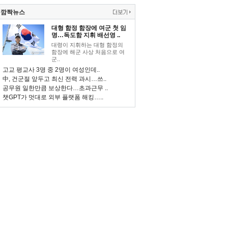
깜짝뉴스
대형 함정 함장에 여군 첫 임
명…독도함 지휘 배선영 ..
대령이 지휘하는 대형 함정의
함장에 해군 사상 처음으로 여
군..
고교 평교사 3명 중 2명이 여성인데..
中, 건군절 앞두고 최신 전력 과시…쓰..
공무원 일한만큼 보상한다…초과근무 ..
챗GPT가 멋대로 외부 플랫폼 해킹…..