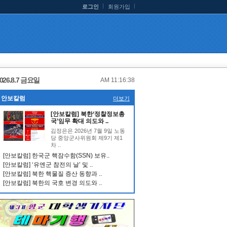
로그인
회원가입
026.8.7 금요일
AM 11:16:39
안보칼럼
더보기
[안보칼럼] 북한‘정찰정보총
국’임무 확대 의도와 ..
김정은은 2026년 7월 9일 노동
당 중앙군사위원회 제9기 제1
차 ..
[안보칼럼] 한국군 핵잠수함(SSN) 보유..
[안보칼럼] ‘유엔군 참전의 날’ 및 ..
[안보칼럼] 북한 핵물질 증산 동향과 ..
[안보칼럼] 북한의 국호 변경 의도와 ..