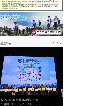
포토뉴스
향군, '2026 서울국제향군포럼' ..
박현미 2026-07-28 오후 5:33:25