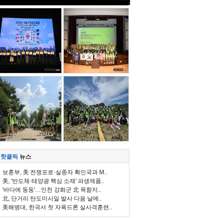
핫클릭
뉴스
보훈부, 美 전쟁포로·실종자 확인국과 M..
美, '반도체·태양광 핵심 소재' 파생제품..
'바다에 둥둥'…인천 강화군 北 목함지..
北, 단거리 탄도미사일 발사 다음 날에..
美해병대, 한국서 첫 자폭드론 실사격훈련..