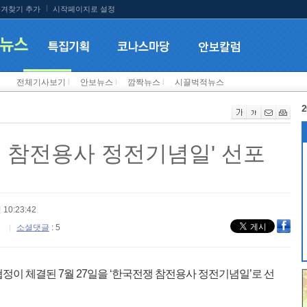
겨찾기 추가
시작페이지로 설정
전체기사보기
l
안보뉴스
l
깜짝뉴스
l
시끌벅적뉴스
2
쟁 참전용사 정전기념일' 선포
 10:23:42
소셜댓글
: 5
이 체결된 7월 27일을 ‘한국전쟁 참전용사 정전기념일’로 선