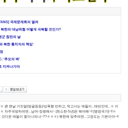
FANS] 국제문제회의 열려
는 북한의 대남위협 어떻게 극복할 것인가?
엔군 참전의 날
와 북한 통치자의 책임’
협정
. ‘추모의 벽’
로 지켜나가야
ㅎ @ 맨날 거짓말(땅굴등등)/성폭행 만하고, 먹고사는 애들이...태반인데...ㅎ 이
 자주국방하려면...남여-징병해서~ [최소한-5년]은 해야해~!! [병영국가]~!!ㅎ
군대 갓다온 애들이 몇이나되냐~??ㅎㅎㅎ) 북한에 맞추려면...그정도는 기본이야~!!