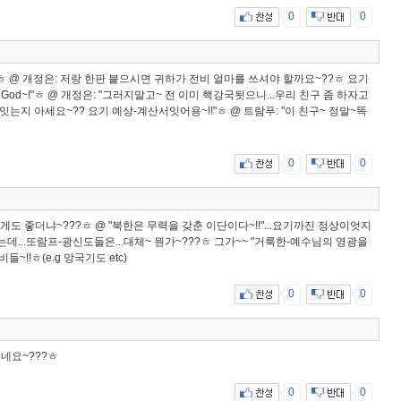
0
0
?ㅎ @ 개정은: 저랑 한판 붙으시면 귀하가 전비 얼마를 쓰셔야 할까요~??ㅎ 요기
 God~!"ㅎ @ 개정은: "그러지말고~ 전 이미 핵강국됫으니...우리 친구 좀 하자고
는지 아세요~?? 요기 예상-계산서잇어용~!!"ㅎ @ 트람푸: "이 친구~ 정말~똑
0
0
렇게도 좋더냐~???ㅎ @ "북한은 무력을 갖춘 이단이다~!!"...요기까진 정상이엇지
봣는데...또람프-광신도들은...대체~ 뭔가~???ㅎ 그가~~ "거룩한-예수님의 영광을
!!ㅎ(e.g 망국기도 etc)
0
0
네요~???ㅎ
0
0