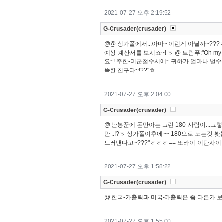
2021-07-27 오후 2:19:52
G-Crusader(crusader)
@@ 싱가폴에서...아마~ 이런게 아닐까~??
예상-계산서를 보시죠~!!ㅎ @ 트람푸:"Oh my
요~! 주한-미군철수시에~ 귀하가 얼마나 벌수잇
똑한 친구다~!??"ㅎ
2021-07-27 오후 2:04:00
G-Crusader(crusader)
@ 난봉꾼에 돈만아는 그런 180-사람이...그
만...!?ㅎ 싱가폴이후에~~ 180으로 도는것 
드러낸다고~???"ㅎㅎㅎ == 또라이-이단사이비들~
2021-07-27 오후 1:58:22
G-Crusader(crusader)
@ 한국-카촐릭과 미국-카촐릭은 좀 다른가 보
2021-07-27 오후 1:55:00