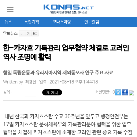
뉴스
특집기획
코나스마당
안보칼럼
안보뉴스
한-카자흐 기록관리 업무협약 체결로 고려인
역사 조명에 활력
항일 독립운동과 유라시아지역 재외동포사 연구 주요 사료
Written by.
최경선
입력 : 2021-08-18 오후 1:44:18
공유:
소셜댓글
: 0
내년 한국과 카자흐스탄 수교 30주년을 앞두고 행정안전부는
17일 카자흐스탄 문화체육부와 기록관리분야 협력을 위한 업무
협약을 체결해 카자흐스탄에 소재한 고려인 관련 중요 기록 수집